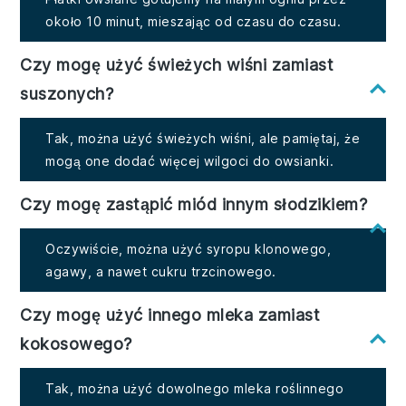
około 10 minut, mieszając od czasu do czasu.
Czy mogę użyć świeżych wiśni zamiast
suszonych?
Tak, można użyć świeżych wiśni, ale pamiętaj, że
mogą one dodać więcej wilgoci do owsianki.
Czy mogę zastąpić miód innym słodzikiem?
Oczywiście, można użyć syropu klonowego,
agawy, a nawet cukru trzcinowego.
Czy mogę użyć innego mleka zamiast
kokosowego?
Tak, można użyć dowolnego mleka roślinnego