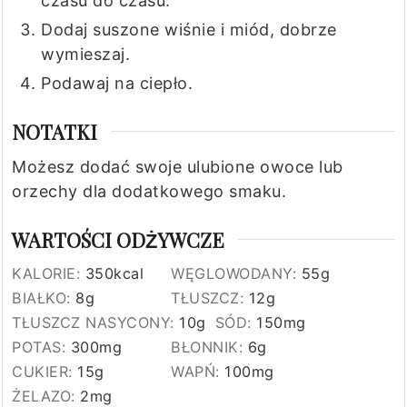
czasu do czasu.
Dodaj suszone wiśnie i miód, dobrze
wymieszaj.
Podawaj na ciepło.
NOTATKI
Możesz dodać swoje ulubione owoce lub
orzechy dla dodatkowego smaku.
WARTOŚCI ODŻYWCZE
KALORIE:
350
kcal
WĘGLOWODANY:
55
g
BIAŁKO:
8
g
TŁUSZCZ:
12
g
TŁUSZCZ NASYCONY:
10
g
SÓD:
150
mg
POTAS:
300
mg
BŁONNIK:
6
g
CUKIER:
15
g
WAPŃ:
100
mg
ŻELAZO:
2
mg