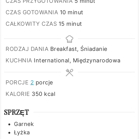
minuty
CZAS PRZYGOTOWANIA
5
minut
minuty
CZAS GOTOWANIA
10
minut
minuty
CAŁKOWITY CZAS
15
minut
RODZAJ DANIA
Breakfast, Śniadanie
KUCHNIA
International, Międzynarodowa
PORCJE
2
porcje
KALORIE
350
kcal
SPRZĘT
Garnek
Łyżka