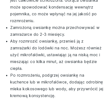
jest całkowicie schłodzona. Gorąca owsianka
może spowodować kondensację wewnątrz
pojemnika, co może wpłynąć na jej jakość po
rozmrożeniu.
Zamrożoną owsiankę można przechowywać w
zamrażarce do 2-3 miesięcy.
Aby rozmrozić owsiankę, przenieś ją z
zamrażarki do lodówki na noc. Możesz również
użyć mikrofalówki, ustawiając ją na niską moc i
mieszając co kilka minut, aż owsianka będzie
ciepła.
Po rozmrożeniu, podgrzej owsiankę na
kuchence lub w mikrofalówce, dodając odrobinę
mleka kokosowego
lub
wody
, aby przywrócić jej
kremową konsystencję.