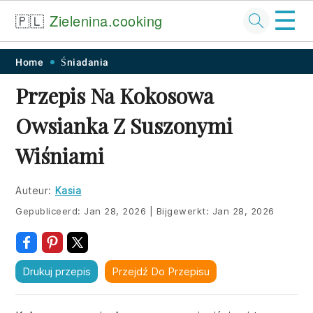
☰
🇵🇱
Zielenina.cooking
Skip
Skip
Skip
Skip
Home
Śniadania
to
to
to
to
Przepis Na Kokosowa
primary
main
primary
footer
Owsianka Z Suszonymi
navigation
content
sidebar
Wiśniami
Auteur:
Kasia
Gepubliceerd:
Jan 28, 2026
|
Bijgewerkt:
Jan 28, 2026
Drukuj przepis
Przejdź Do Przepisu