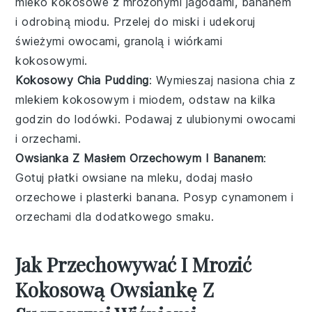
mleko kokosowe z mrożonymi jagodami, bananem
i odrobiną miodu. Przelej do miski i udekoruj
świeżymi owocami, granolą i wiórkami
kokosowymi.
Kokosowy Chia Pudding
: Wymieszaj nasiona chia z
mlekiem kokosowym i miodem, odstaw na kilka
godzin do lodówki. Podawaj z ulubionymi owocami
i orzechami.
Owsianka Z Masłem Orzechowym I Bananem
:
Gotuj płatki owsiane na mleku, dodaj masło
orzechowe i plasterki banana. Posyp cynamonem i
orzechami dla dodatkowego smaku.
Jak Przechowywać I Mrozić
Kokosową Owsiankę Z