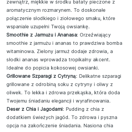
zewnątrz, miękkie w środku
bataty
pieczone z
aromatycznym
rozmarynem
. To doskonałe
połączenie słodkiego i ziołowego smaku, które
wspaniale uzupełni Twoją owsiankę.
Smoothie z Jarmużu i Ananasa
: Orzeźwiający
smoothie
z
jarmużu
i
ananas
to prawdziwa bomba
witaminowa. Zielony jarmuż dodaje zdrowia, a
słodki ananas wprowadza tropikalny akcent.
Idealne do popicia kokosowej owsianki.
Grillowane Szparagi z Cytryną
: Delikatne
szparagi
grillowane z odrobiną
soku z cytryny
i oliwy z
oliwek. To lekka i zdrowa przekąska, która doda
Twojemu śniadaniu elegancji i wyrafinowania.
Deser z Chia i Jagodami
: Pudding z
chia
z
dodatkiem świeżych
jagód
. To zdrowa i pyszna
opcja na zakończenie śniadania. Nasiona chia