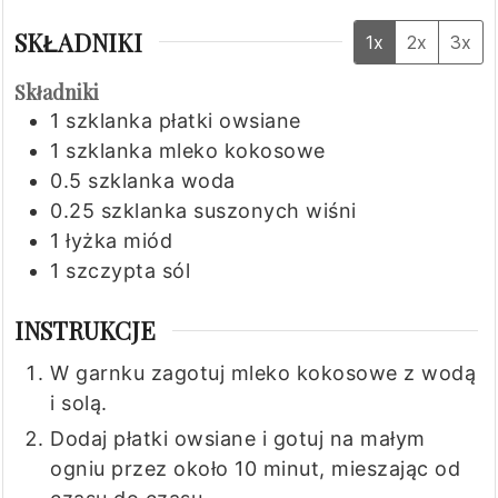
SKŁADNIKI
1x
2x
3x
Składniki
1
szklanka
płatki owsiane
1
szklanka
mleko kokosowe
0.5
szklanka
woda
0.25
szklanka
suszonych wiśni
1
łyżka
miód
1
szczypta
sól
INSTRUKCJE
W garnku zagotuj mleko kokosowe z wodą
i solą.
Dodaj płatki owsiane i gotuj na małym
ogniu przez około 10 minut, mieszając od