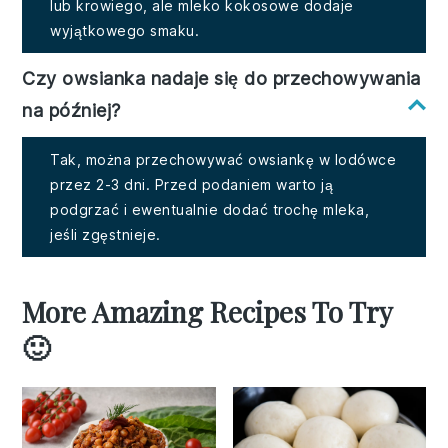
lub krowiego, ale mleko kokosowe dodaje
wyjątkowego smaku.
Czy owsianka nadaje się do przechowywania
na później?
Tak, można przechowywać owsiankę w lodówce
przez 2-3 dni. Przed podaniem warto ją
podgrzać i ewentualnie dodać trochę mleka,
jeśli zgęstnieje.
More Amazing Recipes To Try
🙂