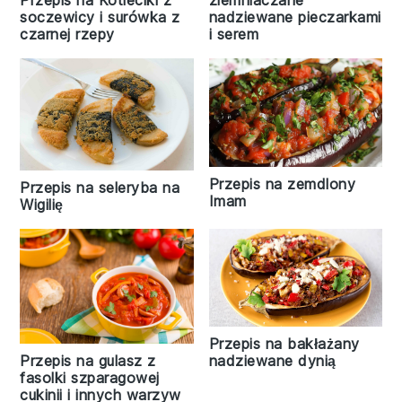
Przepis na Kotleciki z
nadziewane pieczarkami
soczewicy i surówka z
i serem
czarnej rzepy
Przepis na zemdlony
Przepis na seleryba na
Imam
Wigilię
Przepis na bakłażany
nadziewane dynią
Przepis na gulasz z
fasolki szparagowej
cukinii i innych warzyw