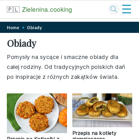
☰
🇵🇱
Zielenina.cooking
Skip
Skip
Skip
Skip
Home
Obiady
to
to
to
to
Obiady
primary
main
primary
footer
navigation
content
sidebar
Pomysły na sycące i smaczne obiady dla
całej rodziny. Od tradycyjnych polskich dań
po inspiracje z różnych zakątków świata.
Przepis na kotlety
ziemniaczane