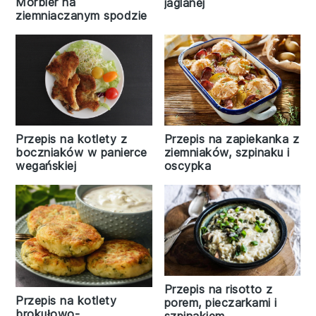
Morbier na
jaglanej
ziemniaczanym spodzie
Przepis na kotlety z
Przepis na zapiekanka z
boczniaków w panierce
ziemniaków, szpinaku i
wegańskiej
oscypka
Przepis na risotto z
Przepis na kotlety
porem, pieczarkami i
brokułowo-
szpinakiem