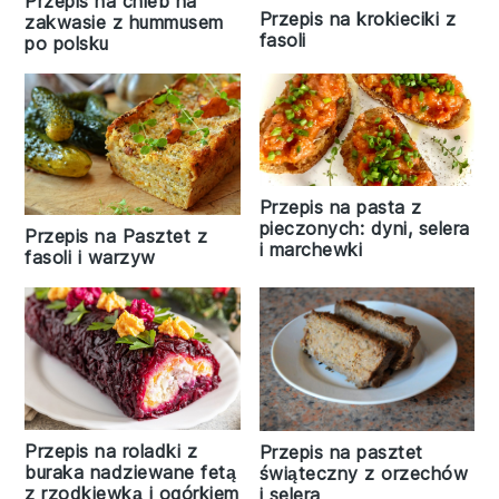
Przepis na chleb na
Przepis na krokieciki z
zakwasie z hummusem
fasoli
po polsku
Przepis na pasta z
pieczonych: dyni, selera
Przepis na Pasztet z
i marchewki
fasoli i warzyw
Przepis na roladki z
Przepis na pasztet
buraka nadziewane fetą
świąteczny z orzechów
z rzodkiewką i ogórkiem
i selera