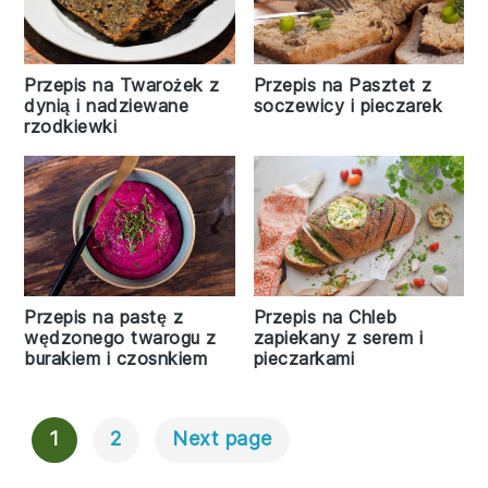
Przepis na Pasztet z
Przepis na Twarożek z
soczewicy i pieczarek
dynią i nadziewane
rzodkiewki
Przepis na Chleb
Przepis na pastę z
zapiekany z serem i
wędzonego twarogu z
pieczarkami
burakiem i czosnkiem
1
2
Next page
Posts