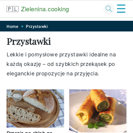
☰
🇵🇱
Zielenina.cooking
Skip
Skip
Skip
Skip
Home
Przystawki
to
to
to
to
Przystawki
primary
main
primary
footer
navigation
content
sidebar
Lekkie i pomysłowe przystawki idealne na
każdą okazję – od szybkich przekąsek po
eleganckie propozycje na przyjęcia.