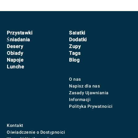
Navigation
Footer
Przystawki
Sałatki
Śniadania
Dodatki
Desery
Zupy
Obiady
Tags
Napoje
Blog
Lunche
O nas
Napisz dla nas
Zasady Ujawniania
Informacji
Polityka Prywatności
Kontakt
Oświadczenie o Dostępności