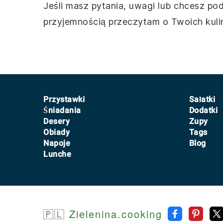
Jeśli masz pytania, uwagi lub chcesz pod
przyjemnością przeczytam o Twoich kuli
Footer
Przystawki
Sałatki
Śniadania
Dodatki
Desery
Zupy
Obiady
Tags
Napoje
Blog
Lunche
🇵🇱
Zielenina.cooking