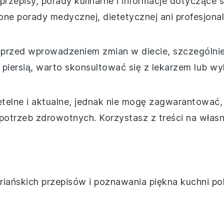
 przepisy, porady kulinarne i informacje dotyczące
 one porady medycznej, dietetycznej ani profesjon
 przed wprowadzeniem zmian w diecie, szczególnie w
a piersią, warto skonsultować się z lekarzem lub w
etelne i aktualne, jednak nie mogę zagwarantować,
potrzeb zdrowotnych. Korzystasz z treści na włas
ńskich przepisów i poznawania piękna kuchni pols