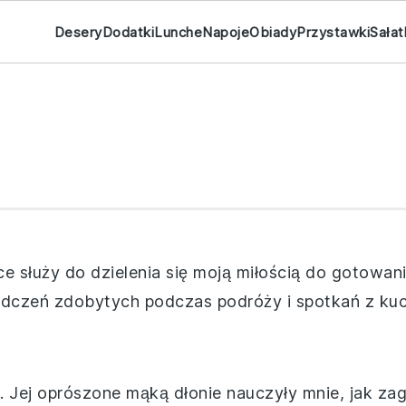
Desery
Dodatki
Lunche
Napoje
Obiady
Przystawki
Sałat
 służy do dzielenia się moją miłością do gotowani
wiadczeń zdobytych podczas podróży i spotkań z k
Jej oprószone mąką dłonie nauczyły mnie, jak zagn