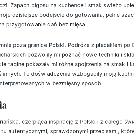
udzi. Zapach bigosu na kuchence i smak świeżo up
oje dzisiejsze podejście do gotowania, pełne szacu
 na przygotowanie dań bez mięsa.
nie poza granice Polski. Podróże z plecakiem po 
arskich pozwoliły mi poznać nowe techniki i składn
ie tagine pokazały mi różne spojrzenia na smak i 
 roślinnych. Te doświadczenia wzbogaciły moją kuc
interpretowanych w bezmięsny sposób.
ia
ańska, czerpiąca inspirację z Polski i z całego świa
ię tu autentycznymi, sprawdzonymi przepisami, które