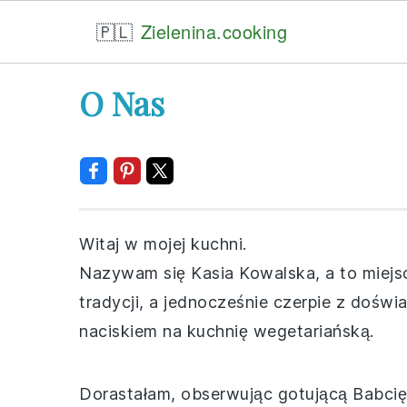
🇵🇱
Zielenina.cooking
Skip
Skip
Skip
Skip
O Nas
to
to
to
to
primary
main
primary
footer
navigation
content
sidebar
Witaj w mojej kuchni.
Nazywam się Kasia Kowalska, a to miejsce
tradycji, a jednocześnie czerpie z doś
naciskiem na kuchnię wegetariańską.
Dorastałam, obserwując gotującą Babcię. 