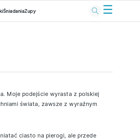
☰
ki
Śniadania
Zupy
a. Moje podejście wyrasta z polskiej
uchniami świata, zawsze z wyraźnym
iatać ciasto na pierogi, ale przede