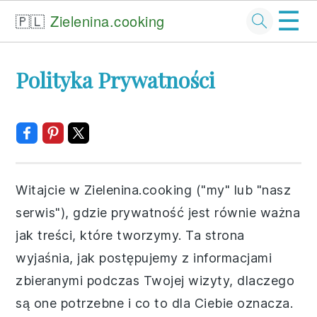
☰
🇵🇱
Zielenina.cooking
Skip
Skip
Skip
Skip
Polityka Prywatności
to
to
to
to
primary
main
primary
footer
navigation
content
sidebar
Witajcie w Zielenina.cooking ("my" lub "nasz
serwis"), gdzie prywatność jest równie ważna
jak treści, które tworzymy. Ta strona
wyjaśnia, jak postępujemy z informacjami
zbieranymi podczas Twojej wizyty, dlaczego
są one potrzebne i co to dla Ciebie oznacza.