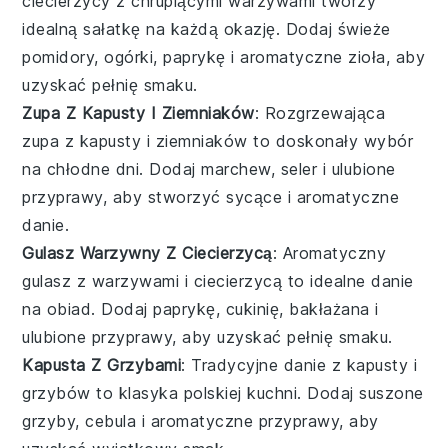
ciecierzycy
z chrupiącymi
warzywami
tworzy
idealną
sałatkę
na każdą okazję. Dodaj świeże
pomidory
,
ogórki
,
paprykę
i aromatyczne zioła, aby
uzyskać pełnię smaku.
Zupa Z Kapusty I Ziemniaków
: Rozgrzewająca
zupa
z
kapusty
i
ziemniaków
to doskonały wybór
na chłodne dni. Dodaj
marchew
,
seler
i ulubione
przyprawy, aby stworzyć sycące i aromatyczne
danie.
Gulasz Warzywny Z Ciecierzycą
: Aromatyczny
gulasz
z
warzywami
i
ciecierzycą
to idealne danie
na obiad. Dodaj
paprykę
,
cukinię
,
bakłażana
i
ulubione przyprawy, aby uzyskać pełnię smaku.
Kapusta Z Grzybami
: Tradycyjne danie z
kapusty
i
grzybów
to klasyka polskiej kuchni. Dodaj suszone
grzyby
,
cebula
i aromatyczne przyprawy, aby