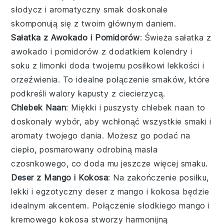
słodycz i aromatyczny smak doskonale
skomponują się z twoim głównym daniem.
Sałatka z Awokado i Pomidorów
: Świeża
sałatka z
awokado i pomidorów
z dodatkiem
kolendry
i
soku z limonki
doda twojemu posiłkowi lekkości i
orzeźwienia. To idealne połączenie smaków, które
podkreśli walory
kapusty z ciecierzycą
.
Chlebek Naan
: Miękki i puszysty
chlebek naan
to
doskonały wybór, aby wchłonąć wszystkie smaki i
aromaty twojego dania. Możesz go podać na
ciepło, posmarowany odrobiną
masła
czosnkowego
, co doda mu jeszcze więcej smaku.
Deser z Mango i Kokosa
: Na zakończenie posiłku,
lekki i egzotyczny
deser z mango i kokosa
będzie
idealnym akcentem. Połączenie słodkiego
mango
i
kremowego
kokosa
stworzy harmonijną