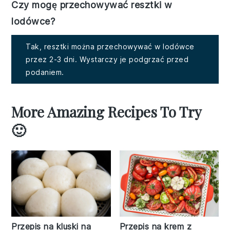
Czy mogę przechowywać resztki w
lodówce?
Tak, resztki można przechowywać w lodówce
przez 2-3 dni. Wystarczy je podgrzać przed
podaniem.
More Amazing Recipes To Try
🙂
Przepis na kluski na
Przepis na krem z