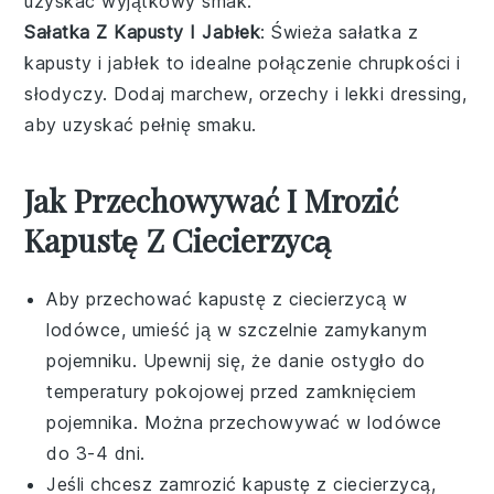
uzyskać wyjątkowy smak.
Sałatka Z Kapusty I Jabłek
: Świeża
sałatka
z
kapusty
i
jabłek
to idealne połączenie chrupkości i
słodyczy. Dodaj
marchew
,
orzechy
i lekki
dressing
,
aby uzyskać pełnię smaku.
Jak Przechowywać I Mrozić
Kapustę Z Ciecierzycą
Aby przechować
kapustę z ciecierzycą
w
lodówce, umieść ją w szczelnie zamykanym
pojemniku. Upewnij się, że danie ostygło do
temperatury pokojowej przed zamknięciem
pojemnika. Można przechowywać w lodówce
do 3-4 dni.
Jeśli chcesz zamrozić
kapustę z ciecierzycą
,