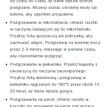
od czasu do czasu, aż danie będzie dobrze
podgrzane. Możesz dodać odrobinę wody lub
bulionu, aby zapobiec przypaleniu.
Podgrzewanie w mikrofalówce: Umieść resztki
w naczyniu nadającym się do mikrofalówki.
Przykryj folią spożywczą lub pokrywką, aby
zachować wilgoć. Podgrzewaj na średniej mocy
przez 2-3 minuty, mieszając w połowie czasu,
aby równomiernie podgrzać.
Podgrzewanie w piekarniku: Przełóż
kapustę z
ciecierzycą
do naczynia żaroodpornego.
Przykryj folią aluminiową i podgrzewaj w
piekarniku nagrzanym do 180°C przez około 15-
20 minut, aż danie będzie gorące.
Podgrzewanie na parze: Umieść resztki w
koszyku do gotowania na parze nad wrzącą