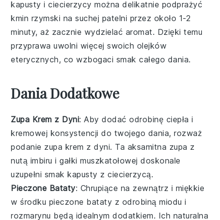
kapusty
i
ciecierzycy
można delikatnie podprażyć
kmin rzymski
na suchej patelni przez około 1-2
minuty, aż zacznie wydzielać aromat. Dzięki temu
przyprawa uwolni więcej swoich olejków
eterycznych, co wzbogaci smak całego dania.
Dania Dodatkowe
Zupa Krem z Dyni
: Aby dodać odrobinę ciepła i
kremowej konsystencji do twojego dania, rozważ
podanie
zupa krem z dyni
. Ta aksamitna
zupa
z
nutą
imbiru
i
gałki muszkatołowej
doskonale
uzupełni smak
kapusty z ciecierzycą
.
Pieczone Bataty
: Chrupiące na zewnątrz i miękkie
w środku
pieczone bataty
z odrobiną
miodu
i
rozmarynu
będą idealnym dodatkiem. Ich naturalna