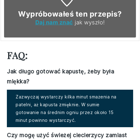
Wypróbowałeś ten przepis?
Daj nam znać
jak wyszło!
FAQ:
Jak długo gotować kapustę, żeby była
miękka?
Zazwyczaj wystarczy kilka minut smażenia na
patelni, aż kapusta zmięknie. W sumie
gotowanie na średnim ogniu przez około 15
minut powinno wystarczyć.
Czy mogę użyć świeżej ciecierzycy zamiast