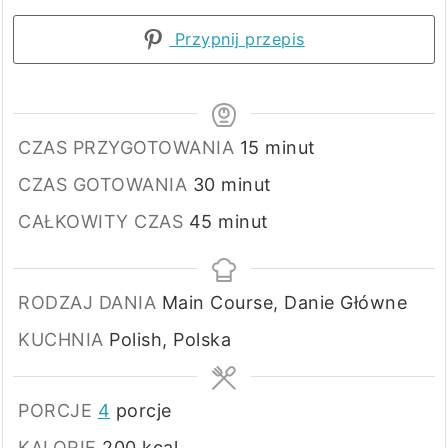
Przypnij przepis
minuty
CZAS PRZYGOTOWANIA
15
minut
minuty
CZAS GOTOWANIA
30
minut
minuty
CAŁKOWITY CZAS
45
minut
RODZAJ DANIA
Main Course, Danie Główne
KUCHNIA
Polish, Polska
PORCJE
4
porcje
KALORIE
200
kcal