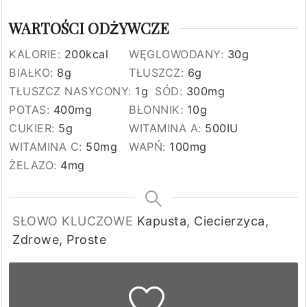
WARTOŚCI ODŻYWCZE
KALORIE:
200
kcal
WĘGLOWODANY:
30
g
BIAŁKO:
8
g
TŁUSZCZ:
6
g
TŁUSZCZ NASYCONY:
1
g
SÓD:
300
mg
POTAS:
400
mg
BŁONNIK:
10
g
CUKIER:
5
g
WITAMINA A:
500
IU
WITAMINA C:
50
mg
WAPŃ:
100
mg
ŻELAZO:
4
mg
SŁOWO KLUCZOWE
Kapusta, Ciecierzyca,
Zdrowe, Proste