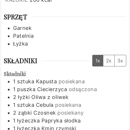
SPRZĘT
Garnek
Patelnia
Łyżka
SKŁADNIKI
1x
2x
3x
Składniki
1
sztuka
Kapusta
posiekana
1
puszka
Ciecierzyca
odsączona
2
łyżki
Oliwa z oliwek
1
sztuka
Cebula
posiekana
2
ząbki
Czosnek
posiekany
1
łyżeczka
Papryka słodka
1
łyżeczka
Kmin rzymski