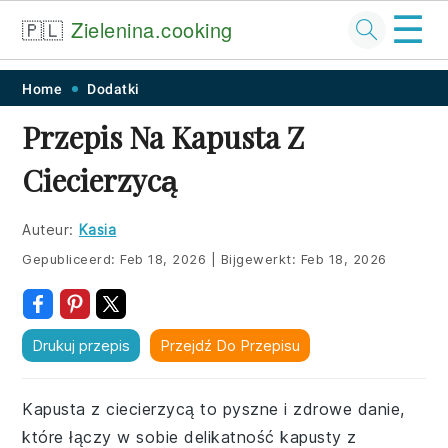
☰
🇵🇱
Zielenina.cooking
Skip
Skip
Skip
Skip
Home
Dodatki
to
to
to
to
Przepis Na Kapusta Z
primary
main
primary
footer
Ciecierzycą
navigation
content
sidebar
Auteur:
Kasia
Gepubliceerd:
Feb 18, 2026
|
Bijgewerkt:
Feb 18, 2026
Drukuj przepis
Przejdź Do Przepisu
Kapusta z ciecierzycą to pyszne i zdrowe danie,
które łączy w sobie delikatność kapusty z