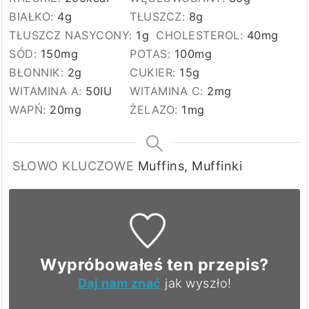
BIAŁKO:
4
g
TŁUSZCZ:
8
g
TŁUSZCZ NASYCONY:
1
g
CHOLESTEROL:
40
mg
SÓD:
150
mg
POTAS:
100
mg
BŁONNIK:
2
g
CUKIER:
15
g
WITAMINA A:
50
IU
WITAMINA C:
2
mg
WAPŃ:
20
mg
ŻELAZO:
1
mg
SŁOWO KLUCZOWE
Muffins, Muffinki
Wypróbowałeś ten przepis?
Daj nam znać
jak wyszło!