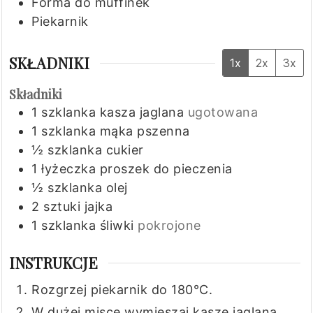
Forma do muffinek
Piekarnik
SKŁADNIKI
1x
2x
3x
Składniki
1
szklanka
kasza jaglana
ugotowana
1
szklanka
mąka pszenna
½
szklanka
cukier
1
łyżeczka
proszek do pieczenia
½
szklanka
olej
2
sztuki
jajka
1
szklanka
śliwki
pokrojone
INSTRUKCJE
Rozgrzej piekarnik do 180°C.
W dużej misce wymieszaj kaszę jaglaną,