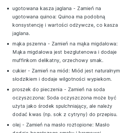
ugotowana kasza jaglana
- Zamień na
ugotowana quinoa
: Quinoa ma podobną
konsystencję i wartości odżywcze, co kasza
jaglana.
mąka pszenna
- Zamień na
mąka migdałowa
:
Mąka migdałowa jest bezglutenowa i dodaje
muffinkom delikatny, orzechowy smak.
cukier
- Zamień na
miód
: Miód jest naturalnym
słodzikiem i dodaje wilgotności wypiekom.
proszek do pieczenia
- Zamień na
soda
oczyszczona
: Soda oczyszczona może być
użyta jako środek spulchniający, ale należy
dodać kwas (np. sok z cytryny) do przepisu.
olej
- Zamień na
masło roztopione
: Masło
dodaje bogatszego smaku i kremowej