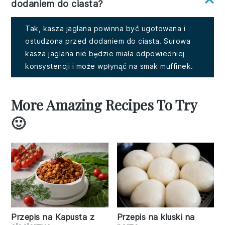
dodaniem do ciasta?
Tak, kasza jaglana powinna być ugotowana i
ostudzona przed dodaniem do ciasta. Surowa
kasza jaglana nie będzie miała odpowiedniej
konsystencji i może wpłynąć na smak muffinek.
More Amazing Recipes To Try
🙂
Przepis na kluski na
Przepis na Kapusta z