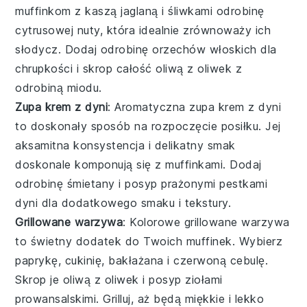
muffinkom z kaszą jaglaną i śliwkami odrobinę
cytrusowej nuty, która idealnie zrównoważy ich
słodycz. Dodaj odrobinę
orzechów włoskich
dla
chrupkości i skrop całość
oliwą z oliwek
z
odrobiną
miodu
.
Zupa krem z dyni
: Aromatyczna
zupa krem z dyni
to doskonały sposób na rozpoczęcie posiłku. Jej
aksamitna konsystencja i delikatny smak
doskonale komponują się z muffinkami. Dodaj
odrobinę
śmietany
i posyp
prażonymi pestkami
dyni
dla dodatkowego smaku i tekstury.
Grillowane warzywa
: Kolorowe
grillowane warzywa
to świetny dodatek do Twoich muffinek. Wybierz
paprykę
,
cukinię
,
bakłażana
i
czerwoną cebulę
.
Skrop je
oliwą z oliwek
i posyp
ziołami
prowansalskimi
. Grilluj, aż będą miękkie i lekko