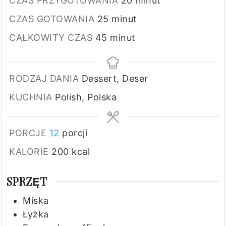
CZAS PRZYGOTOWANIA
20
minut
minuty
CZAS GOTOWANIA
25
minut
minuty
CAŁKOWITY CZAS
45
minut
RODZAJ DANIA
Dessert, Deser
KUCHNIA
Polish, Polska
PORCJE
12
porcji
KALORIE
200
kcal
SPRZĘT
Miska
Łyżka