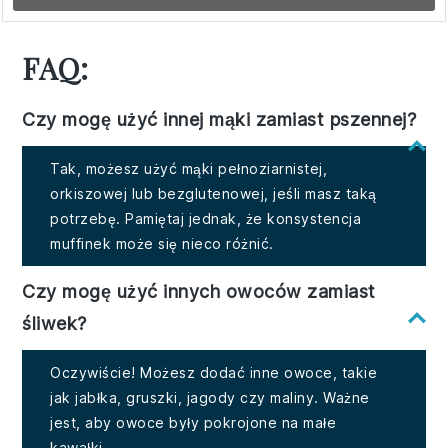
FAQ:
Czy mogę użyć innej mąki zamiast pszennej?
Tak, możesz użyć mąki pełnoziarnistej,
orkiszowej lub bezglutenowej, jeśli masz taką
potrzebę. Pamiętaj jednak, że konsystencja
muffinek może się nieco różnić.
Czy mogę użyć innych owoców zamiast
śliwek?
Oczywiście! Możesz dodać inne owoce, takie
jak jabłka, gruszki, jagody czy maliny. Ważne
jest, aby owoce były pokrojone na małe
kawałki.