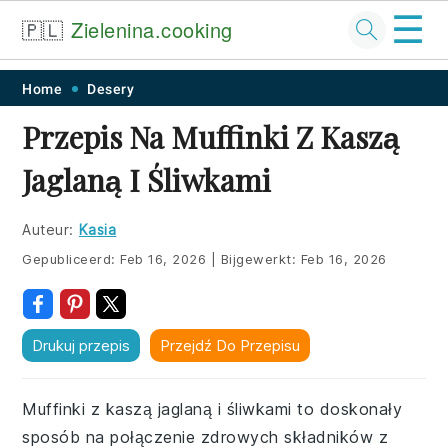
☰
🇵🇱
Zielenina.cooking
Skip
Skip
Skip
Skip
Home
Desery
to
to
to
to
Przepis Na Muffinki Z Kaszą
primary
main
primary
footer
Jaglaną I Śliwkami
navigation
content
sidebar
Auteur:
Kasia
Gepubliceerd:
Feb 16, 2026
|
Bijgewerkt:
Feb 16, 2026
Drukuj przepis
Przejdź Do Przepisu
Muffinki z kaszą jaglaną i śliwkami to doskonały
sposób na połączenie zdrowych składników z