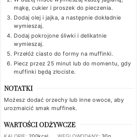
mąkę, cukier i proszek do pieczenia.
Dodaj olej i jajka, a następnie dokładnie
wymieszaj.
Dodaj pokrojone śliwki i delikatnie
wymieszaj.
Przełóż ciasto do formy na muffinki.
Piecz przez 25 minut lub do momentu, gdy
muffinki będą złociste.
NOTATKI
Możesz dodać orzechy lub inne owoce, aby
urozmaicić smak muffinek.
WARTOŚCI ODŻYWCZE
KALORIE:
200
kcal
WĘGLOWODANY:
30
g