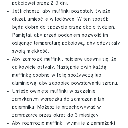
pokojowej przez 2-3 dni.
Jeśli chcesz, aby
muffinki
pozostały świeże
dłużej, umieść je w lodówce. W ten sposób
będą dobre do spożycia przez około tydzień.
Pamiętaj, aby przed podaniem pozwolić im
osiągnąć temperaturę pokojową, aby odzyskały
swoją miękkość.
Aby zamrozić
muffinki
, najpierw upewnij się, że
całkowicie ostygły. Następnie owiń każdą
muffinkę
osobno w folię spożywczą lub
aluminiową, aby zapobiec powstawaniu szronu.
Umieść owinięte
muffinki
w szczelnie
zamykanym woreczku do zamrażania lub
pojemniku. Możesz je przechowywać w
zamrażarce przez okres do 3 miesięcy.
Aby rozmrozić
muffinki
, wyjmij je z zamrażarki i