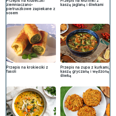
Przepis na Kluseczki
Przepis na Muffinki z
ziemniaczano-
kaszą jaglaną i śliwkami
pietruszkowe zapiekane z
sosem
Przepis na krokieciki z
Przepis na zupa z kurkami,
fasoli
kaszą gryczaną i wędzoną
śliwką