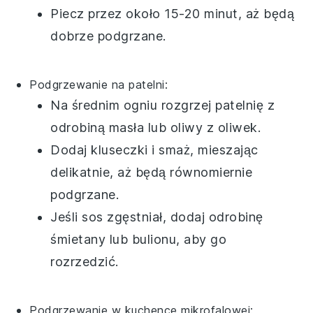
Piecz przez około 15-20 minut, aż będą
dobrze podgrzane.
Podgrzewanie na patelni:
Na średnim ogniu rozgrzej
patelnię
z
odrobiną
masła
lub
oliwy z oliwek
.
Dodaj
kluseczki
i smaż, mieszając
delikatnie, aż będą równomiernie
podgrzane.
Jeśli sos zgęstniał, dodaj odrobinę
śmietany
lub
bulionu
, aby go
rozrzedzić.
Podgrzewanie w kuchence mikrofalowej: