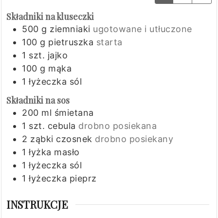
Składniki na kluseczki
500
g
ziemniaki
ugotowane i utłuczone
100
g
pietruszka
starta
1
szt.
jajko
100
g
mąka
1
łyżeczka
sól
Składniki na sos
200
ml
śmietana
1
szt.
cebula
drobno posiekana
2
ząbki
czosnek
drobno posiekany
1
łyżka
masło
1
łyżeczka
sól
1
łyżeczka
pieprz
INSTRUKCJE