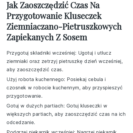
Jak Zaoszczędzić Czas Na
Przygotowanie Kluseczek
Ziemniaczano-Pietruszkowych
Zapiekanych Z Sosem
Przygotuj składniki wcześniej
: Ugotuj i utłucz
ziemniaki
oraz zetrzyj
pietruszkę
dzień wcześniej,
aby zaoszczędzić czas.
Użyj robota kuchennego
: Posiekaj
cebula
i
czosnek
w robocie kuchennym, aby przyspieszyć
przygotowanie.
Gotuj w dużych partiach
: Gotuj
kluseczki
w
większych partiach, aby zaoszczędzić czas na ich
odcedzanie.
Podgrzej piekarnik wcześniej
: Nagrzej
piekarnik