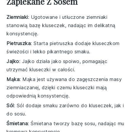
Zapiekane Z Sosem
Ziemniaki
: Ugotowane i utłuczone ziemniaki
stanowią bazę kluseczek, nadając im delikatną
konsystencję.
Pietruszka
: Starta pietruszka dodaje kluseczkom
świeżości i lekko pikantnego smaku.
Jajko
: Jajko działa jako spoiwo, pomagając
utrzymać kluseczki w całości.
Mąka
: Mąka jest używana do zagęszczenia masy
ziemniaczanej, dzięki czemu kluseczki mają
odpowiednią konsystencję.
Sól
: Sól dodaje smaku zarówno do kluseczek, jak i
do sosu.
Śmietana
: Śmietana tworzy bazę sosu, nadając mu
kremową konsystencję.