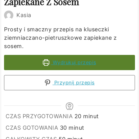
Zapiekane Z Sosem
Kasia
Prosty i smaczny przepis na kluseczki
ziemniaczano-pietruszkowe zapiekane z
sosem.
Wydrukuj przepis
Przypnij przepis
minuty
CZAS PRZYGOTOWANIA
20
minut
minuty
CZAS GOTOWANIA
30
minut
minuty