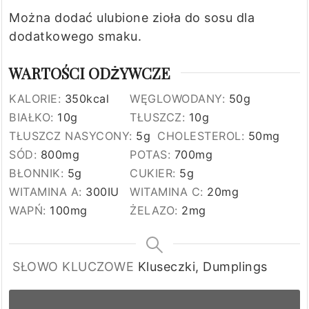
Można dodać ulubione zioła do sosu dla
dodatkowego smaku.
WARTOŚCI ODŻYWCZE
KALORIE:
350
kcal
WĘGLOWODANY:
50
g
BIAŁKO:
10
g
TŁUSZCZ:
10
g
TŁUSZCZ NASYCONY:
5
g
CHOLESTEROL:
50
mg
SÓD:
800
mg
POTAS:
700
mg
BŁONNIK:
5
g
CUKIER:
5
g
WITAMINA A:
300
IU
WITAMINA C:
20
mg
WAPŃ:
100
mg
ŻELAZO:
2
mg
SŁOWO KLUCZOWE
Kluseczki, Dumplings