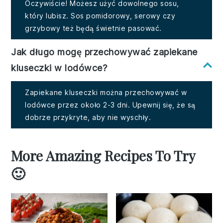
Oczywiście! Możesz użyć dowolnego sosu,
który lubisz. Sos pomidorowy, serowy czy
grzybowy też będą świetnie pasować.
Jak długo mogę przechowywać zapiekane
kluseczki w lodówce?
Zapiekane kluseczki można przechowywać w
lodówce przez około 2-3 dni. Upewnij się, że są
dobrze przykryte, aby nie wyschły.
More Amazing Recipes To Try
🙂