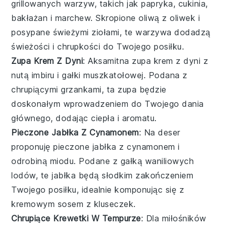
grillowanych warzyw
, takich jak
papryka
,
cukinia
,
bakłażan
i
marchew
. Skropione oliwą z oliwek i
posypane świeżymi ziołami, te warzywa dodadzą
świeżości i chrupkości do Twojego posiłku.
Zupa Krem Z Dyni
: Aksamitna
zupa krem z dyni
z
nutą imbiru i gałki muszkatołowej. Podana z
chrupiącymi grzankami, ta zupa będzie
doskonałym wprowadzeniem do Twojego dania
głównego, dodając ciepła i aromatu.
Pieczone Jabłka Z Cynamonem
: Na deser
proponuję
pieczone jabłka
z cynamonem i
odrobiną miodu. Podane z gałką waniliowych
lodów, te jabłka będą słodkim zakończeniem
Twojego posiłku, idealnie komponując się z
kremowym sosem z
kluseczek
.
Chrupiące Krewetki W Tempurze
: Dla miłośników