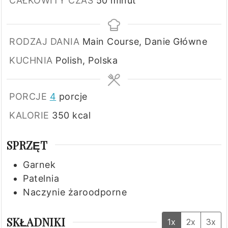
CAŁKOWITY CZAS
50
minut
RODZAJ DANIA
Main Course, Danie Główne
KUCHNIA
Polish, Polska
PORCJE
4
porcje
KALORIE
350
kcal
SPRZĘT
Garnek
Patelnia
Naczynie żaroodporne
SKŁADNIKI
1x
2x
3x