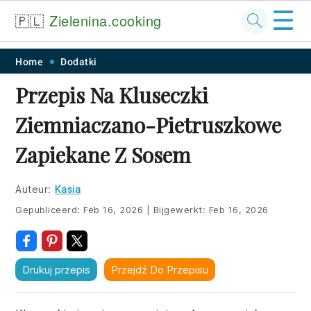
☰
🇵🇱
Zielenina.cooking
Skip
Skip
Skip
Skip
Home
Dodatki
to
to
to
to
Przepis Na Kluseczki
primary
main
primary
footer
Ziemniaczano-Pietruszkowe
navigation
content
sidebar
Zapiekane Z Sosem
Auteur:
Kasia
Gepubliceerd:
Feb 16, 2026
|
Bijgewerkt:
Feb 16, 2026
Drukuj przepis
Przejdź Do Przepisu