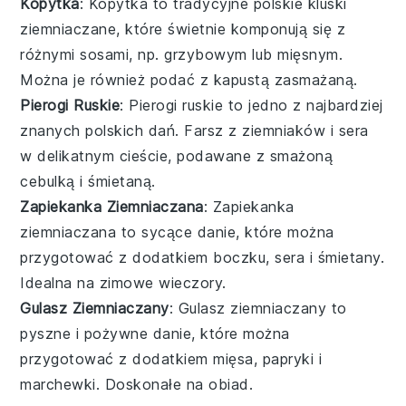
Kopytka
: Kopytka to tradycyjne polskie kluski
ziemniaczane, które świetnie komponują się z
różnymi sosami, np.
grzybowym
lub
mięsnym
.
Można je również podać z
kapustą
zasmażaną.
Pierogi Ruskie
: Pierogi ruskie to jedno z najbardziej
znanych polskich dań. Farsz z
ziemniaków
i
sera
w delikatnym cieście, podawane z
smażoną
cebulką
i
śmietaną
.
Zapiekanka Ziemniaczana
: Zapiekanka
ziemniaczana to sycące danie, które można
przygotować z dodatkiem
boczku
,
sera
i
śmietany
.
Idealna na zimowe wieczory.
Gulasz Ziemniaczany
: Gulasz ziemniaczany to
pyszne i pożywne danie, które można
przygotować z dodatkiem
mięsa
,
papryki
i
marchewki
. Doskonałe na obiad.