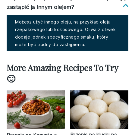
zastąpić ją innym olejem?
Możesz użyć innego oleju, na przykład oleju
rzepakowego lub kokosowego. Oliwa z oliwek
dodaje jednak specyficznego smaku, który
może być trudny do zastąpienia.
More Amazing Recipes To Try
🙂
Przepis na kluski na