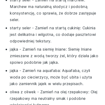
starty seler
- Zamień na
startą marchew
:
Marchew ma naturalną słodycz i podobną
konsystencję, co sprawia, że dobrze zastępuje
seler.
starty seler
- Zamień na
startą cukinię
: Cukinia
jest delikatna i wilgotna, co dodaje pasztetowi
odpowiedniej tekstury.
jajka
- Zamień na
siemię lniane
: Siemię lniane
zmieszane z wodą tworzy żel, który działa jako
spoiwo podobnie jak jajka.
jajka
- Zamień na
aquafaba
: Aquafaba, czyli
woda po ciecierzycy, może być ubita i użyta
jako zamiennik jajek w wielu przepisach.
oliwa z oliwek
- Zamień na
olej rzepakowy
: Olej
rzepakowy ma neutralny smak i podobne