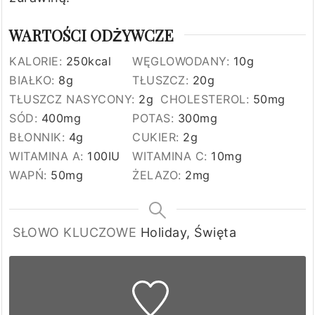
WARTOŚCI ODŻYWCZE
KALORIE:
250
kcal
WĘGLOWODANY:
10
g
BIAŁKO:
8
g
TŁUSZCZ:
20
g
TŁUSZCZ NASYCONY:
2
g
CHOLESTEROL:
50
mg
SÓD:
400
mg
POTAS:
300
mg
BŁONNIK:
4
g
CUKIER:
2
g
WITAMINA A:
100
IU
WITAMINA C:
10
mg
WAPŃ:
50
mg
ŻELAZO:
2
mg
SŁOWO KLUCZOWE
Holiday, Święta