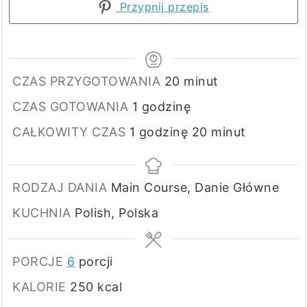
Przypnij przepis
minuty
CZAS PRZYGOTOWANIA
20
minut
godzina
CZAS GOTOWANIA
1
godzinę
godzina
minuty
CAŁKOWITY CZAS
1
godzinę
20
minut
RODZAJ DANIA
Main Course, Danie Główne
KUCHNIA
Polish, Polska
PORCJE
6
porcji
KALORIE
250
kcal