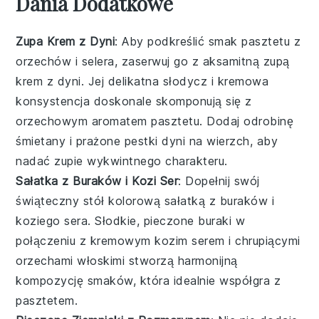
Dania Dodatkowe
Zupa Krem z Dyni
: Aby podkreślić smak
pasztetu
z
orzechów i selera, zaserwuj go z aksamitną
zupą
krem z dyni
. Jej delikatna słodycz i kremowa
konsystencja doskonale skomponują się z
orzechowym aromatem pasztetu. Dodaj odrobinę
śmietany
i prażone
pestki dyni
na wierzch, aby
nadać zupie wykwintnego charakteru.
Sałatka z Buraków i Kozi Ser
: Dopełnij swój
świąteczny stół kolorową
sałatką z buraków i
koziego sera
. Słodkie, pieczone
buraki
w
połączeniu z kremowym
kozim serem
i chrupiącymi
orzechami włoskimi
stworzą harmonijną
kompozycję smaków, która idealnie współgra z
pasztetem.