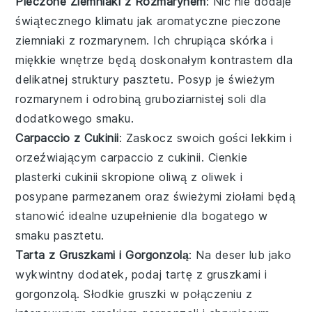
Pieczone Ziemniaki z Rozmarynem
: Nic nie dodaje
świątecznego klimatu jak aromatyczne
pieczone
ziemniaki z rozmarynem
. Ich chrupiąca skórka i
miękkie wnętrze będą doskonałym kontrastem dla
delikatnej struktury pasztetu. Posyp je świeżym
rozmarynem
i odrobiną
gruboziarnistej soli
dla
dodatkowego smaku.
Carpaccio z Cukinii
: Zaskocz swoich gości lekkim i
orzeźwiającym
carpaccio z cukinii
. Cienkie
plasterki
cukinii
skropione
oliwą z oliwek
i
posypane
parmezanem
oraz świeżymi
ziołami
będą
stanowić idealne uzupełnienie dla bogatego w
smaku pasztetu.
Tarta z Gruszkami i Gorgonzolą
: Na deser lub jako
wykwintny dodatek, podaj
tartę z gruszkami i
gorgonzolą
. Słodkie
gruszki
w połączeniu z