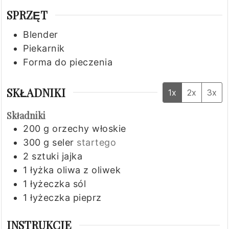
SPRZĘT
Blender
Piekarnik
Forma do pieczenia
SKŁADNIKI
1x
2x
3x
Składniki
200
g
orzechy włoskie
300
g
seler
startego
2
sztuki
jajka
1
łyżka
oliwa z oliwek
1
łyżeczka
sól
1
łyżeczka
pieprz
INSTRUKCJE