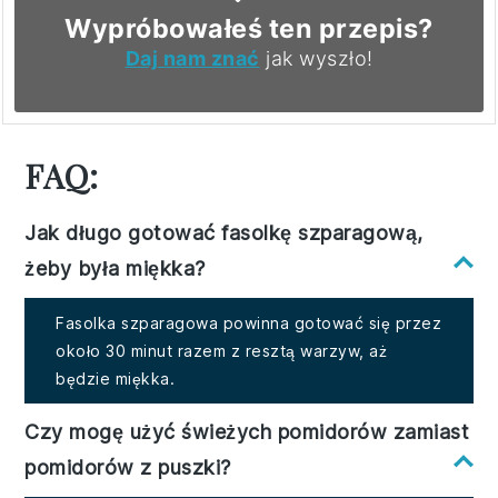
Wypróbowałeś ten przepis?
Daj nam znać
jak wyszło!
FAQ:
Jak długo gotować fasolkę szparagową,
żeby była miękka?
Fasolka szparagowa powinna gotować się przez
około 30 minut razem z resztą warzyw, aż
będzie miękka.
Czy mogę użyć świeżych pomidorów zamiast
pomidorów z puszki?