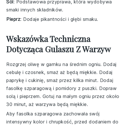
Sól
: Podstawowa przyprawa, która wydobywa
smaki innych składników.
Pieprz
: Dodaje pikantności i głębi smaku.
Wskazówka Techniczna
Dotycząca Gulaszu Z Warzyw
Rozgrzej
oliwę
w garnku na średnim ogniu. Dodaj
cebulę
i
czosnek
, smaż aż będą miękkie. Dodaj
paprykę
i
cukinię
, smaż przez kilka minut. Dodaj
fasolkę szparagową
i
pomidory z puszki
. Dopraw
solą
i
pieprzem
. Gotuj na małym ogniu przez około
30 minut, aż warzywa będą miękkie.
Aby fasolka szparagowa zachowała swój
intensywny kolor i chrupkość, przed dodaniem do