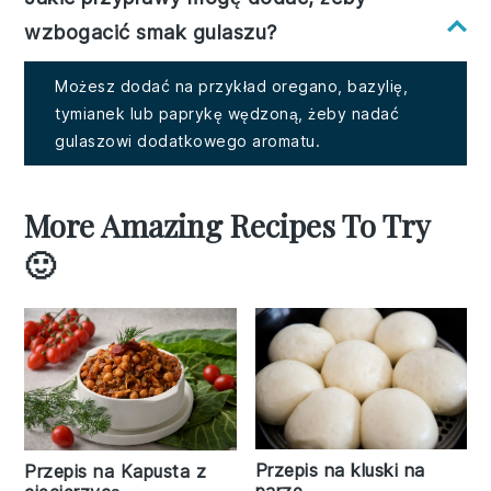
wzbogacić smak gulaszu?
Możesz dodać na przykład oregano, bazylię,
tymianek lub paprykę wędzoną, żeby nadać
gulaszowi dodatkowego aromatu.
More Amazing Recipes To Try
🙂
Przepis na kluski na
Przepis na Kapusta z
parze