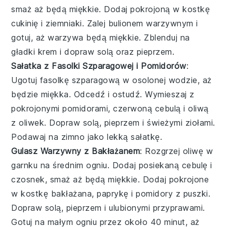
smaż aż będą miękkie. Dodaj pokrojoną w kostkę
cukinię i ziemniaki. Zalej bulionem warzywnym i
gotuj, aż warzywa będą miękkie. Zblenduj na
gładki krem i dopraw solą oraz pieprzem.
Sałatka z Fasolki Szparagowej i Pomidorów
:
Ugotuj fasolkę szparagową w osolonej wodzie, aż
będzie miękka. Odcedź i ostudź. Wymieszaj z
pokrojonymi pomidorami, czerwoną cebulą i oliwą
z oliwek. Dopraw solą, pieprzem i świeżymi ziołami.
Podawaj na zimno jako lekką sałatkę.
Gulasz Warzywny z Bakłażanem
: Rozgrzej oliwę w
garnku na średnim ogniu. Dodaj posiekaną cebulę i
czosnek, smaż aż będą miękkie. Dodaj pokrojone
w kostkę bakłażana, paprykę i pomidory z puszki.
Dopraw solą, pieprzem i ulubionymi przyprawami.
Gotuj na małym ogniu przez około 40 minut, aż