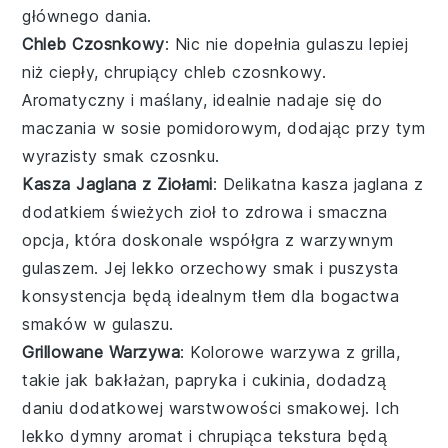
głównego dania.
Chleb Czosnkowy
: Nic nie dopełnia
gulaszu
lepiej
niż ciepły, chrupiący
chleb czosnkowy
.
Aromatyczny i maślany, idealnie nadaje się do
maczania w sosie pomidorowym, dodając przy tym
wyrazisty smak czosnku.
Kasza Jaglana z Ziołami
: Delikatna
kasza jaglana
z
dodatkiem świeżych
zioł
to zdrowa i smaczna
opcja, która doskonale współgra z warzywnym
gulaszem
. Jej lekko orzechowy smak i puszysta
konsystencja będą idealnym tłem dla bogactwa
smaków w gulaszu.
Grillowane Warzywa
: Kolorowe
warzywa
z grilla,
takie jak
bakłażan
,
papryka
i
cukinia
, dodadzą
daniu dodatkowej warstwowości smakowej. Ich
lekko dymny aromat i chrupiąca tekstura będą