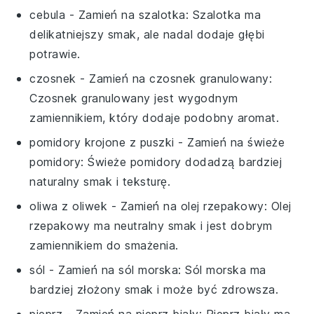
cebula
- Zamień na
szalotka
: Szalotka ma
delikatniejszy smak, ale nadal dodaje głębi
potrawie.
czosnek
- Zamień na
czosnek granulowany
:
Czosnek granulowany jest wygodnym
zamiennikiem, który dodaje podobny aromat.
pomidory krojone z puszki
- Zamień na
świeże
pomidory
: Świeże pomidory dodadzą bardziej
naturalny smak i teksturę.
oliwa z oliwek
- Zamień na
olej rzepakowy
: Olej
rzepakowy ma neutralny smak i jest dobrym
zamiennikiem do smażenia.
sól
- Zamień na
sól morska
: Sól morska ma
bardziej złożony smak i może być zdrowsza.
pieprz
- Zamień na
pieprz biały
: Pieprz biały ma