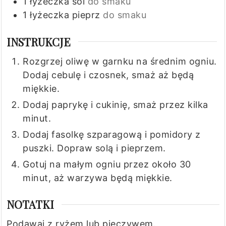
1
łyżeczka
sól
do smaku
1
łyżeczka
pieprz
do smaku
INSTRUKCJE
Rozgrzej oliwę w garnku na średnim ogniu.
Dodaj cebulę i czosnek, smaż aż będą
miękkie.
Dodaj paprykę i cukinię, smaż przez kilka
minut.
Dodaj fasolkę szparagową i pomidory z
puszki. Dopraw solą i pieprzem.
Gotuj na małym ogniu przez około 30
minut, aż warzywa będą miękkie.
NOTATKI
Podawaj z ryżem lub pieczywem.