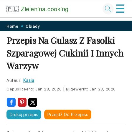
☰
🇵🇱
Zielenina.cooking
Skip
Skip
Skip
Skip
Home
Obiady
to
to
to
to
Przepis Na Gulasz Z Fasolki
primary
main
primary
footer
Szparagowej Cukinii I Innych
navigation
content
sidebar
Warzyw
Auteur:
Kasia
Gepubliceerd:
Jan 28, 2026
|
Bijgewerkt:
Jan 28, 2026
Drukuj przepis
Przejdź Do Przepisu