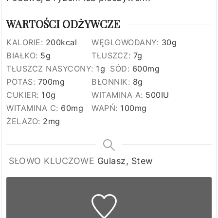
WARTOŚCI ODŻYWCZE
KALORIE:
200
kcal
WĘGLOWODANY:
30
g
BIAŁKO:
5
g
TŁUSZCZ:
7
g
TŁUSZCZ NASYCONY:
1
g
SÓD:
600
mg
POTAS:
700
mg
BŁONNIK:
8
g
CUKIER:
10
g
WITAMINA A:
500
IU
WITAMINA C:
60
mg
WAPŃ:
100
mg
ŻELAZO:
2
mg
SŁOWO KLUCZOWE
Gulasz, Stew