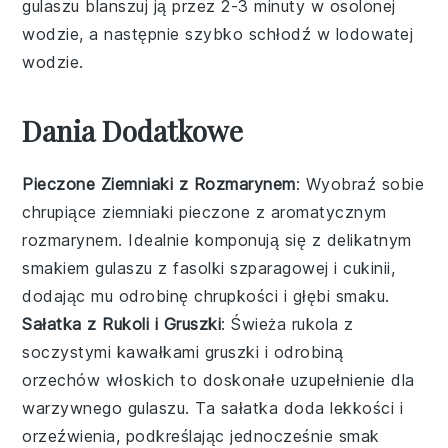
gulaszu blanszuj ją przez 2-3 minuty w osolonej
wodzie, a następnie szybko schłodź w lodowatej
wodzie.
Dania Dodatkowe
Pieczone Ziemniaki z Rozmarynem
: Wyobraź sobie
chrupiące
ziemniaki
pieczone z aromatycznym
rozmarynem
. Idealnie komponują się z delikatnym
smakiem
gulaszu
z fasolki szparagowej i cukinii,
dodając mu odrobinę chrupkości i głębi smaku.
Sałatka z Rukoli i Gruszki
: Świeża
rukola
z
soczystymi kawałkami
gruszki
i odrobiną
orzechów włoskich
to doskonałe uzupełnienie dla
warzywnego
gulaszu
. Ta sałatka doda lekkości i
orzeźwienia, podkreślając jednocześnie smak