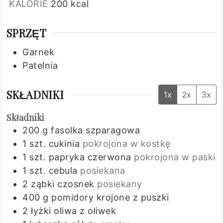
KALORIE
200
kcal
SPRZĘT
Garnek
Patelnia
SKŁADNIKI
1x
2x
3x
Składniki
200
g
fasolka szparagowa
1
szt.
cukinia
pokrojona w kostkę
1
szt.
papryka czerwona
pokrojona w paski
1
szt.
cebula
posiekana
2
ząbki
czosnek
posiekany
400
g
pomidory krojone z puszki
2
łyżki
oliwa z oliwek