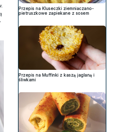
w.
Przepis na Kluseczki ziemniaczano-
pietruszkowe zapiekane z sosem
ą
y
Przepis na Muffinki z kaszą jaglaną i
śliwkami