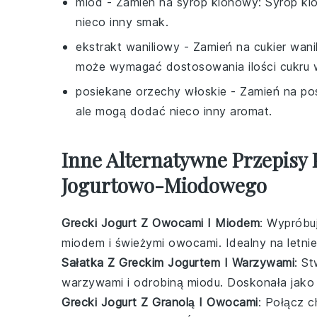
miód
- Zamień na
syrop klonowy
: Syrop k
nieco inny smak.
ekstrakt waniliowy
- Zamień na
cukier wani
może wymagać dostosowania ilości cukru w
posiekane orzechy włoskie
- Zamień na
po
ale mogą dodać nieco inny aromat.
Inne Alternatywne Przepisy
Jogurtowo-Miodowego
Grecki Jogurt Z Owocami I Miodem
: Wypróbuj
miodem
i świeżymi
owocami
. Idealny na letni
Sałatka Z Greckim Jogurtem I Warzywami
: S
warzywami
i odrobiną
miodu
. Doskonała jako 
Grecki Jogurt Z Granolą I Owocami
: Połącz 