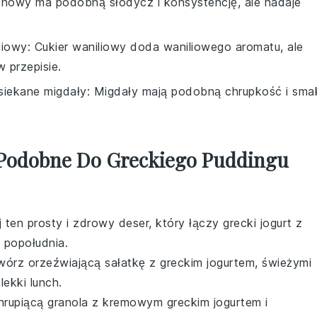
lonowy ma podobną słodycz i konsystencję, ale nadaje
liowy
: Cukier waniliowy doda waniliowego aromatu, ale
 przepisie.
siekane migdały
: Migdały mają podobną chrupkość i sma
 Podobne Do Greckiego Puddingu
 ten prosty i zdrowy deser, który łączy
grecki jogurt
z
e popołudnia.
twórz orzeźwiającą
sałatkę
z
greckim jogurtem
,
świeżymi
lekki lunch.
chrupiącą
granola
z kremowym
greckim jogurtem
i