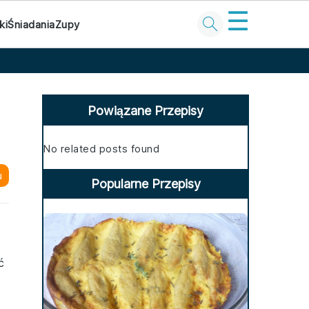
☰
ki
Śniadania
Zupy
Primary
Sidebar
Powiązane Przepisy
No related posts found
u
Popularne Przepisy
ć