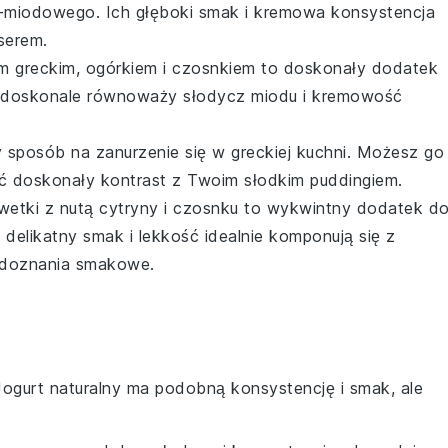
o-miodowego
. Ich głęboki smak i kremowa konsystencja
serem.
em greckim
,
ogórkiem
i
czosnkiem
to doskonały dodatek
k doskonale równoważy słodycz
miodu
i kremowość
y sposób na zanurzenie się w greckiej kuchni. Możesz go
yć doskonały kontrast z Twoim słodkim
puddingiem
.
wetki
z nutą
cytryny
i
czosnku
to wykwintny dodatek d
h delikatny smak i lekkość idealnie komponują się z
 doznania smakowe.
Jogurt naturalny ma podobną konsystencję i smak, ale