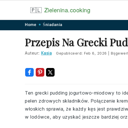
🇵🇱
Zielenina.cooking
Skip
Skip
Skip
Skip
Home
Śniadania
to
to
to
to
Przepis Na Grecki P
primary
main
primary
footer
navigation
content
sidebar
Auteur:
Kasia
Gepubliceerd:
Feb 6, 2026
|
Bijgewer
Ten grecki pudding jogurtowo-miodowy to idea
pełen zdrowych składników. Połączenie krem
włoskich sprawia, że każdy kęs jest prawdzi
w lodówce, aby uzyskać jeszcze bardziej orz