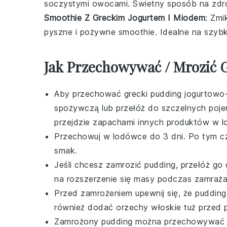
soczystymi
owocami
. Świetny sposób na zdr
Smoothie Z Greckim Jogurtem I Miodem
: Zmi
pyszne i pożywne
smoothie
. Idealne na szybk
Jak Przechowywać / Mrozić
Aby przechować
grecki pudding jogurtow
spożywczą lub przełóż do szczelnych poje
przejdzie zapachami innych produktów w 
Przechowuj w lodówce do 3 dni. Po tym c
smak.
Jeśli chcesz zamrozić
pudding
, przełóż go
na rozszerzenie się masy podczas zamraża
Przed zamrożeniem upewnij się, że
pudding
również dodać orzechy włoskie tuż przed
Zamrożony
pudding
można przechowywać do