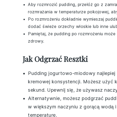
Aby rozmrozić
pudding
, przełóż go z zamra
rozmrażania w temperaturze pokojowej, aby
Po rozmrożeniu dokładnie wymieszaj
puddi
dodać świeże orzechy włoskie lub inne ulu
Pamiętaj, że
pudding
po rozmrożeniu może b
zdrowy.
Jak Odgrzać Resztki
Pudding jogurtowo-miodowy
najlepiej
kremowej konsystencji. Możesz użyć
k
sekund. Upewnij się, że używasz naczy
Alternatywnie, możesz podgrzać
pudd
w większym naczyniu z gorącą wodą i d
temperaturę.