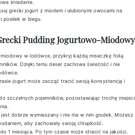
owe śniadanie.
ksuj
grecki jogurt
z
miodem
i ulubionymi
owocami
na
i posiłek w biegu.
 Grecki Pudding Jogurtowo-Miodowy
o-miodowy
w lodówce, przykryj każdą miseczkę folią
mników. Dzięki temu deser zachowa świeżość i nie
lodówce.
zasie
jogurt
może zacząć tracić swoją konsystencję i
 do szczelnych pojemników, pozostawiając trochę miejsc
nia.
jest dobrze wymieszany i nie ma w nim grudek. Możesz
 podaniem, aby zachowały swoją chrupkość.
 1 miesiąca. Po tym czasie może stracić na jakości.