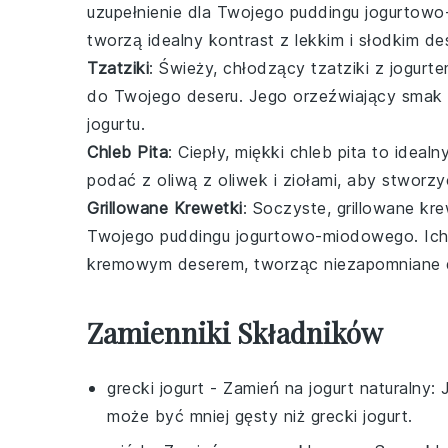
uzupełnienie dla Twojego
puddingu jogurtow
tworzą idealny kontrast z lekkim i słodkim de
Tzatziki
: Świeży, chłodzący
tzatziki
z
jogurt
do Twojego deseru. Jego orzeźwiający sma
jogurtu
.
Chleb Pita
: Ciepły, miękki
chleb pita
to idealn
podać z
oliwą z oliwek
i
ziołami
, aby stworz
Grillowane Krewetki
: Soczyste, grillowane
kre
Twojego
puddingu jogurtowo-miodowego
. Ic
kremowym deserem, tworząc niezapomniane
Zamienniki Składników
grecki jogurt
- Zamień na
jogurt naturalny
: 
może być mniej gęsty niż grecki jogurt.