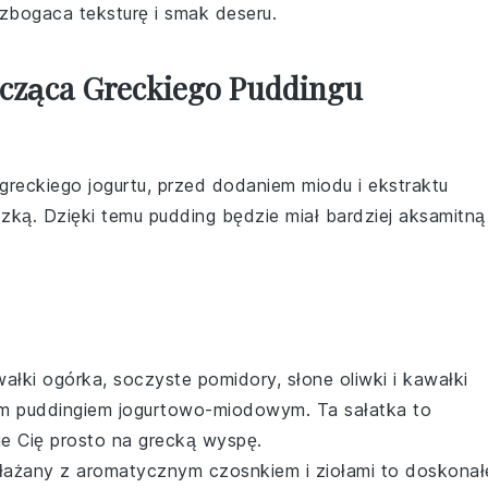
zbogaca teksturę i smak deseru.
cząca Greckiego Puddingu
greckiego jogurtu
, przed dodaniem
miodu
i
ekstraktu
czką. Dzięki temu
pudding
będzie miał bardziej aksamitną
wałki
ogórka
, soczyste
pomidory
, słone
oliwki
i kawałki
ym
puddingiem jogurtowo-miodowym
. Ta
sałatka
to
ie Cię prosto na grecką wyspę.
łażany
z aromatycznym
czosnkiem
i
ziołami
to doskonał