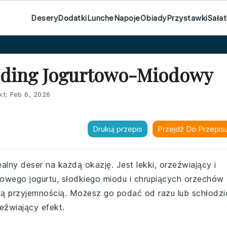
Desery
Dodatki
Lunche
Napoje
Obiady
Przystawki
Sałat
udding Jogurtowo-Miodowy
kt:
Feb 6, 2026
Drukuj przepis
Przejdź Do Przepis
lny deser na każdą okazję. Jest lekki, orzeźwiający i
owego jogurtu, słodkiego miodu i chrupiących orzechów
wą przyjemnością. Możesz go podać od razu lub schłodzi
eźwiający efekt.