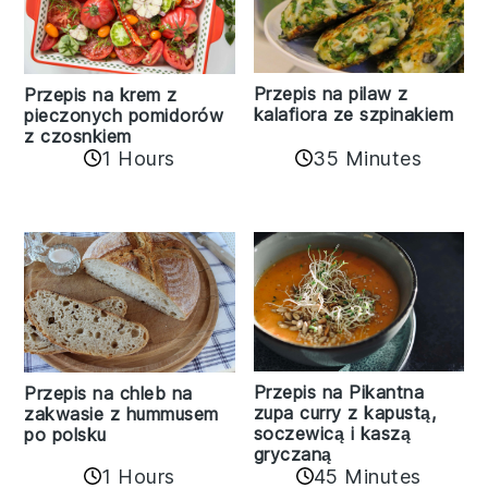
Przepis na pilaw z
Przepis na krem z
kalafiora ze szpinakiem
pieczonych pomidorów
z czosnkiem
1 Hours
35 Minutes
Przepis na Pikantna
Przepis na chleb na
zupa curry z kapustą,
zakwasie z hummusem
soczewicą i kaszą
po polsku
gryczaną
1 Hours
45 Minutes