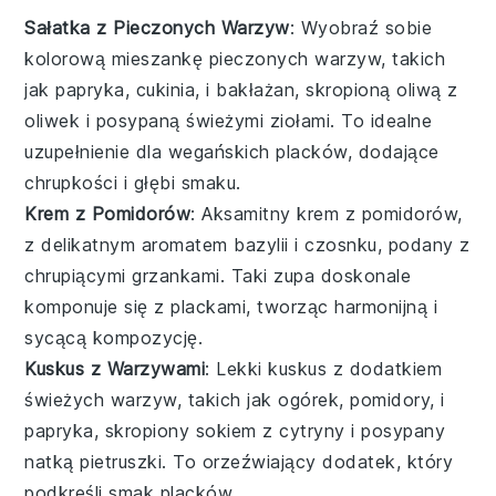
Sałatka z Pieczonych Warzyw
: Wyobraź sobie
kolorową mieszankę
pieczonych warzyw, takich
jak
papryka
,
cukinia
, i
bakłażan
, skropioną
oliwą z
oliwek
i posypaną
świeżymi ziołami
. To idealne
uzupełnienie dla
wegańskich placków
, dodające
chrupkości i głębi smaku.
Krem z Pomidorów
: Aksamitny
krem z pomidorów
,
z delikatnym aromatem
bazylii
i
czosnku
, podany z
chrupiącymi
grzankami
. Taki
zupa
doskonale
komponuje się z plackami, tworząc harmonijną i
sycącą kompozycję.
Kuskus z Warzywami
: Lekki
kuskus
z dodatkiem
świeżych warzyw
, takich jak
ogórek
,
pomidory
, i
papryka
, skropiony
sokiem z cytryny
i posypany
natką pietruszki
. To orzeźwiający dodatek, który
podkreśli smak placków.