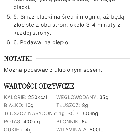
placki.
5. Smaż placki na średnim ogniu, aż będą
złociste z obu stron, około 3-4 minuty z
każdej strony.
6. Podawaj na ciepło.
NOTATKI
Można podawać z ulubionym sosem.
WARTOŚCI ODŻYWCZE
KALORIE:
250
kcal
WĘGLOWODANY:
35
g
BIAŁKO:
10
g
TŁUSZCZ:
8
g
TŁUSZCZ NASYCONY:
1
g
SÓD:
300
mg
POTAS:
400
mg
BŁONNIK:
8
g
CUKIER:
4
g
WITAMINA A:
500
IU