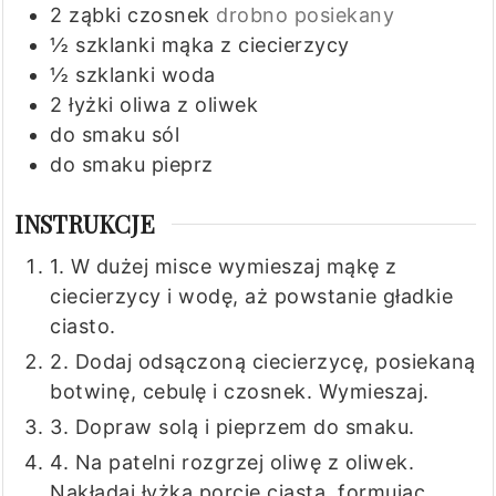
2
ząbki
czosnek
drobno posiekany
½
szklanki
mąka z ciecierzycy
½
szklanki
woda
2
łyżki
oliwa z oliwek
do smaku
sól
do smaku
pieprz
INSTRUKCJE
1. W dużej misce wymieszaj mąkę z
ciecierzycy i wodę, aż powstanie gładkie
ciasto.
2. Dodaj odsączoną ciecierzycę, posiekaną
botwinę, cebulę i czosnek. Wymieszaj.
3. Dopraw solą i pieprzem do smaku.
4. Na patelni rozgrzej oliwę z oliwek.
Nakładaj łyżką porcje ciasta, formując