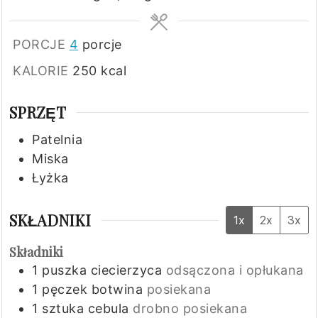
PORCJE
4
porcje
KALORIE
250
kcal
SPRZĘT
Patelnia
Miska
Łyżka
SKŁADNIKI
1x
2x
3x
Składniki
1
puszka
ciecierzyca
odsączona i opłukana
1
pęczek
botwina
posiekana
1
sztuka
cebula
drobno posiekana