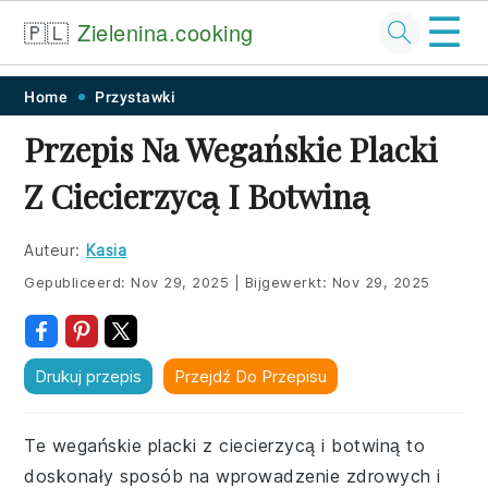
☰
🇵🇱
Zielenina.cooking
Skip
Skip
Skip
Skip
Home
Przystawki
to
to
to
to
Przepis Na Wegańskie Placki
primary
main
primary
footer
Z Ciecierzycą I Botwiną
navigation
content
sidebar
Auteur:
Kasia
Gepubliceerd:
Nov 29, 2025
|
Bijgewerkt:
Nov 29, 2025
Drukuj przepis
Przejdź Do Przepisu
Te wegańskie placki z ciecierzycą i botwiną to
doskonały sposób na wprowadzenie zdrowych i