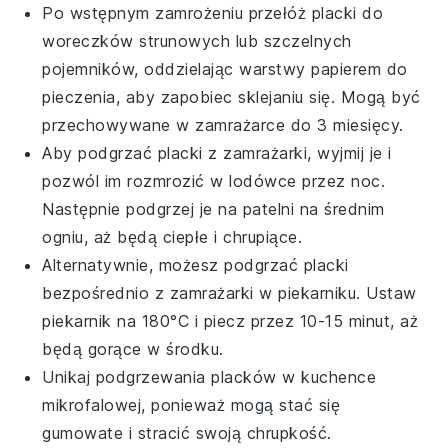
Po wstępnym zamrożeniu przełóż
placki
do
woreczków strunowych lub szczelnych
pojemników, oddzielając warstwy papierem do
pieczenia, aby zapobiec sklejaniu się. Mogą być
przechowywane w zamrażarce do 3 miesięcy.
Aby podgrzać
placki
z zamrażarki, wyjmij je i
pozwól im rozmrozić w lodówce przez noc.
Następnie podgrzej je na patelni na średnim
ogniu, aż będą ciepłe i chrupiące.
Alternatywnie, możesz podgrzać
placki
bezpośrednio z zamrażarki w piekarniku. Ustaw
piekarnik na 180°C i piecz przez 10-15 minut, aż
będą gorące w środku.
Unikaj podgrzewania
placków
w kuchence
mikrofalowej, ponieważ mogą stać się
gumowate i stracić swoją chrupkość.