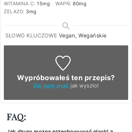
WITAMINA C:
15
mg
WAPŃ:
80
mg
ŻELAZO:
3
mg
SŁOWO KLUCZOWE
Vegan, Wegańskie
Wypróbowałeś ten przepis?
Daj nam znać
jak wyszło!
FAQ:
Jak długo można przechowywać placki z