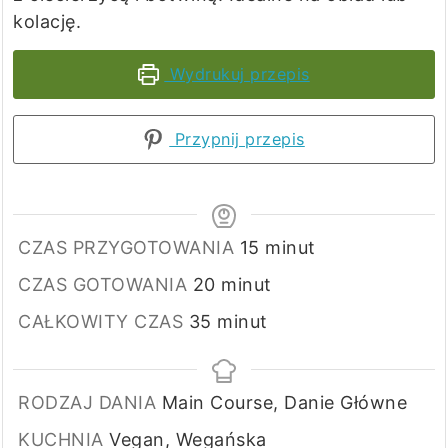
kolację.
Wydrukuj przepis
Przypnij przepis
minuty
CZAS PRZYGOTOWANIA
15
minut
minuty
CZAS GOTOWANIA
20
minut
minuty
CAŁKOWITY CZAS
35
minut
RODZAJ DANIA
Main Course, Danie Główne
KUCHNIA
Vegan, Wegańska