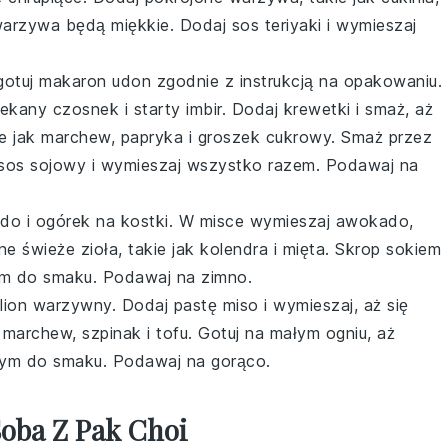
warzywa będą miękkie. Dodaj sos teriyaki i wymieszaj
gotuj makaron udon zgodnie z instrukcją na opakowaniu.
ekany czosnek i starty imbir. Dodaj krewetki i smaż, aż
e jak marchew, papryka i groszek cukrowy. Smaż przez
 sos sojowy i wymieszaj wszystko razem. Podawaj na
do i ogórek na kostki. W misce wymieszaj awokado,
 świeże zioła, takie jak kolendra i mięta. Skrop sokiem 
rzem do smaku. Podawaj na zimno.
lion warzywny. Dodaj pastę miso i wymieszaj, aż się
 marchew, szpinak i tofu. Gotuj na małym ogniu, aż
ym do smaku. Podawaj na gorąco.
oba Z Pak Choi