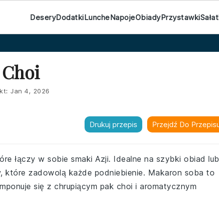
Desery
Dodatki
Lunche
Napoje
Obiady
Przystawki
Sałat
 Choi
kt:
Jan 4, 2026
Drukuj przepis
Przejdź Do Przepis
re łączy w sobie smaki Azji. Idealne na szybki obiad lu
w, które zadowolą każde podniebienie. Makaron soba to
omponuje się z chrupiącym pak choi i aromatycznym