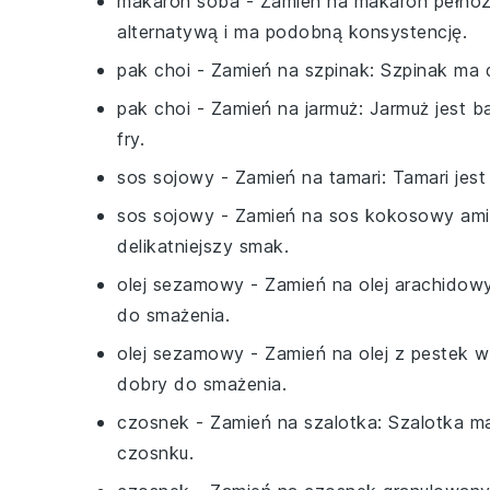
makaron soba
- Zamień na
makaron pełnozi
alternatywą i ma podobną konsystencję.
pak choi
- Zamień na
szpinak
: Szpinak ma 
pak choi
- Zamień na
jarmuż
: Jarmuż jest b
fry.
sos sojowy
- Zamień na
tamari
: Tamari je
sos sojowy
- Zamień na
sos kokosowy am
delikatniejszy smak.
olej sezamowy
- Zamień na
olej arachidow
do smażenia.
olej sezamowy
- Zamień na
olej z pestek 
dobry do smażenia.
czosnek
- Zamień na
szalotka
: Szalotka m
czosnku.