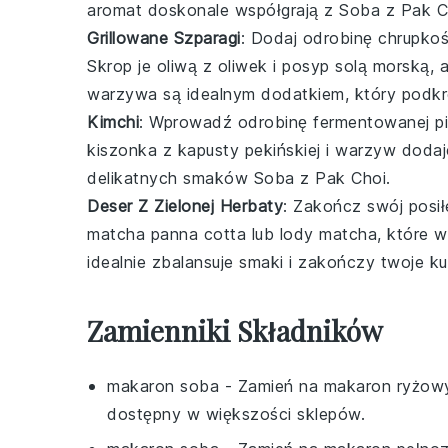
aromat doskonale współgrają z
Soba z Pak C
Grillowane Szparagi
: Dodaj odrobinę chrupkoś
Skrop je
oliwą z oliwek
i posyp
solą morską
, 
warzywa
są idealnym dodatkiem, który podkr
Kimchi
: Wprowadź odrobinę fermentowanej pi
kiszonka
z
kapusty pekińskiej
i
warzyw
dodaje
delikatnych smaków
Soba z Pak Choi
.
Deser Z Zielonej Herbaty
: Zakończ swój posi
matcha panna cotta
lub
lody matcha
, które 
idealnie zbalansuje smaki i zakończy twoje k
Zamienniki Składników
makaron soba
- Zamień na
makaron ryżow
dostępny w większości sklepów.