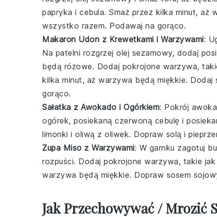
papryka i cebula. Smaż przez kilka minut, aż 
wszystko razem. Podawaj na gorąco.
Makaron Udon z Krewetkami i Warzywami
: U
Na patelni rozgrzej olej sezamowy, dodaj posi
będą różowe. Dodaj pokrojone warzywa, taki
kilka minut, aż warzywa będą miękkie. Dodaj
gorąco.
Sałatka z Awokado i Ogórkiem
: Pokrój awoka
ogórek, posiekaną czerwoną cebulę i posiekane
limonki i oliwą z oliwek. Dopraw solą i piep
Zupa Miso z Warzywami
: W garnku zagotuj bu
rozpuści. Dodaj pokrojone warzywa, takie jak
warzywa będą miękkie. Dopraw sosem sojow
Jak Przechowywać / Mrozić S