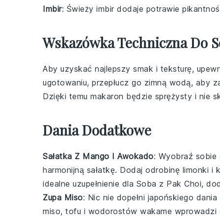
Imbir
: Świeży imbir dodaje potrawie pikantnoś
Wskazówka Techniczna Do S
Aby uzyskać najlepszy smak i teksturę, upewni
ugotowaniu, przepłucz go zimną wodą, aby za
Dzięki temu
makaron
będzie sprężysty i nie s
Dania Dodatkowe
Sałatka Z Mango I Awokado
: Wyobraź sobie
harmonijną
sałatkę
. Dodaj odrobinę
limonki
i
k
idealne uzupełnienie dla
Soba z Pak Choi
, do
Zupa Miso
: Nic nie dopełni
japońskiego dania
miso
,
tofu
i
wodorostów wakame
wprowadzi ci