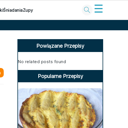
☰
ki
Śniadania
Zupy
Primary
Sidebar
Powiązane Przepisy
No related posts found
u
Popularne Przepisy
b