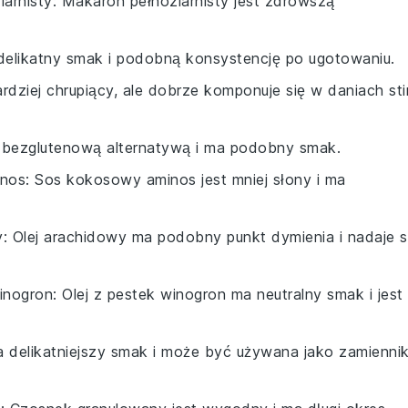
arnisty
: Makaron pełnoziarnisty jest zdrowszą
delikatny smak i podobną konsystencję po ugotowaniu.
ardziej chrupiący, ale dobrze komponuje się w daniach sti
st bezglutenową alternatywą i ma podobny smak.
inos
: Sos kokosowy aminos jest mniej słony i ma
y
: Olej arachidowy ma podobny punkt dymienia i nadaje s
winogron
: Olej z pestek winogron ma neutralny smak i jest
a delikatniejszy smak i może być używana jako zamienni