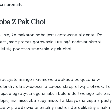
ci i aromatu.
oba Z Pak Choi
j się, że
makaron soba
jest ugotowany al dente. Po
trzymać proces gotowania i usunąć nadmiar skrobi.
klei się podczas smażenia z
pak choi
.
soczyste mango
i
kremowe awokado
połączone w
olendry
dla świeżości, a całość skrop
oliwą z oliwek
. To
dające egzotycznego smaku i koloru do twojego talerza.
lepiej niż miseczka
zupy miso
. Ta klasyczna
zupa
z
past
ę w prawdziwie orientalny nastrój. Jej delikatny smak i