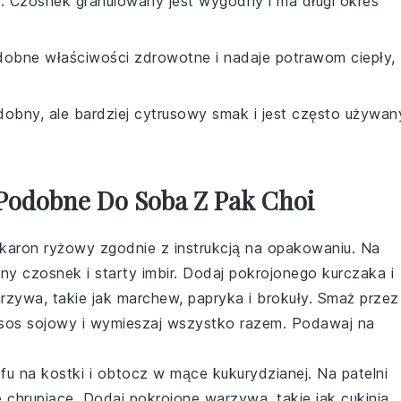
y
: Czosnek granulowany jest wygodny i ma długi okres
dobne właściwości zdrowotne i nadaje potrawom ciepły,
dobny, ale bardziej cytrusowy smak i jest często używan
 Podobne Do Soba Z Pak Choi
akaron ryżowy zgodnie z instrukcją na opakowaniu. Na
ny czosnek i starty imbir. Dodaj pokrojonego kurczaka i
rzywa, takie jak marchew, papryka i brokuły. Smaż przez
 sos sojowy i wymieszaj wszystko razem. Podawaj na
ofu na kostki i obtocz w mące kukurydzianej. Na patelni
 chrupiące. Dodaj pokrojone warzywa, takie jak cukinia,