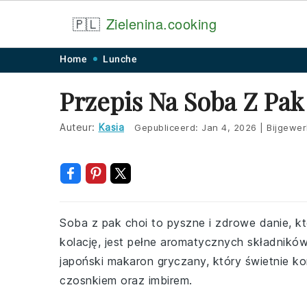
🇵🇱
Zielenina.cooking
Skip
Skip
Skip
Skip
Home
Lunche
to
to
to
to
Przepis Na Soba Z Pak
primary
main
primary
footer
navigation
content
sidebar
Auteur:
Kasia
Gepubliceerd:
Jan 4, 2026
|
Bijgewer
Soba z pak choi to pyszne i zdrowe danie, któ
kolację, jest pełne aromatycznych składnikó
japoński makaron gryczany, który świetnie k
czosnkiem oraz imbirem.