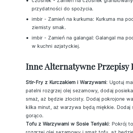
czosnek
- Zamień na
czosnek granulowan
przydatności do spożycia.
imbir
- Zamień na
kurkuma
: Kurkuma ma po
ziemisty smak.
imbir
- Zamień na
galangal
: Galangal ma po
w kuchni azjatyckiej.
Inne Alternatywne Przepisy
Stir-Fry z Kurczakiem i Warzywami
: Ugotuj m
patelni rozgrzej olej sezamowy, dodaj posieka
smaż, aż będzie złocisty. Dodaj pokrojone wa
kilka minut, aż warzywa będą miękkie. Dodaj
gorąco.
Tofu z Warzywami w Sosie Teriyaki
: Pokrój t
rozgrzej olej sezamowy i smaż tofu, aż będzie