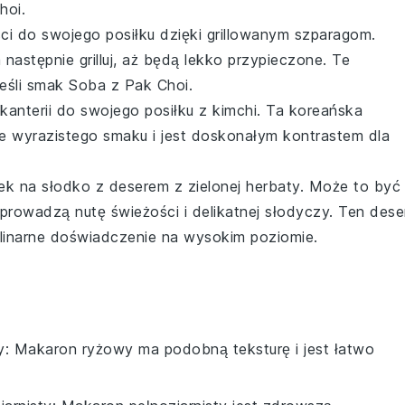
hoi
.
ci do swojego posiłku dzięki
grillowanym szparagom
.
a następnie grilluj, aż będą lekko przypieczone. Te
eśli smak
Soba z Pak Choi
.
kanterii do swojego posiłku z
kimchi
. Ta
koreańska
 wyrazistego smaku i jest doskonałym kontrastem dla
łek na słodko z
deserem z zielonej herbaty
. Może to być
wprowadzą nutę świeżości i delikatnej słodyczy. Ten
dese
ulinarne doświadczenie na wysokim poziomie.
y
: Makaron ryżowy ma podobną teksturę i jest łatwo