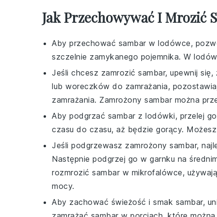
Jak Przechowywać I Mrozić 
Aby przechować
sambar
w lodówce, pozwól
szczelnie zamykanego pojemnika. W lodó
Jeśli chcesz zamrozić
sambar
, upewnij się
lub woreczków do zamrażania, pozostawiaj
zamrażania. Zamrożony
sambar
można prze
Aby podgrzać
sambar
z lodówki, przelej g
czasu do czasu, aż będzie gorący. Możesz
Jeśli podgrzewasz zamrożony
sambar
, naj
Następnie podgrzej go w garnku na średni
rozmrozić
sambar
w mikrofalówce, używając
mocy.
Aby zachować świeżość i smak
sambar
, u
zamrażać
sambar
w porcjach, które można 