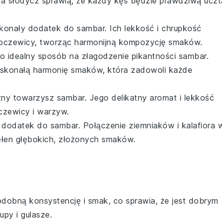
na słodycz sprawią, że każdy kęs będzie prawdziwą uczt
konały dodatek do
sambar
. Ich lekkość i chrupkość
oczewicy
, tworząc harmonijną kompozycję smaków.
o idealny sposób na złagodzenie pikantności
sambar
.
skonałą harmonię smaków, która zadowoli każde
zny towarzysz
sambar
. Jego delikatny aromat i lekkość
czewicy
i
warzyw
.
y dodatek do
sambar
. Połączenie
ziemniaków
i
kalafiora
pełen głębokich, złożonych smaków.
dobną konsystencję i smak, co sprawia, że jest dobrym
py i gulasze.