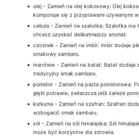
olej
- Zamień na
olej kokosowy
: Olej koko
komponuje się z przyprawami używanymi w
cebula
- Zamień na
szalotka
: Szalotka ma 
chcesz uzyskać delikatniejszy aromat.
czosnek
- Zamień na
imbir
: Imbir dodaje p
smakowy sambaru.
marchew
- Zamień na
batat
: Batat dodaje 
tradycyjny smak sambaru.
pomidor
- Zamień na
pasta pomidorowa
: P
głębi potrawie, zwłaszcza jeśli świeże pom
kurkuma
- Zamień na
szafran
: Szafran doda
wzbogacić smak sambaru.
sól
- Zamień na
sól himalajska
: Sól himalaj
może być korzystne dla zdrowia.