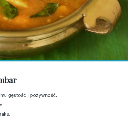
ambar
 mu gęstość i pożywność.
w.
maku.