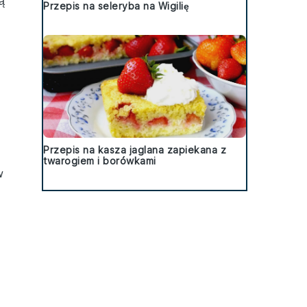
ą
Przepis na seleryba na Wigilię
Przepis na kasza jaglana zapiekana z
twarogiem i borówkami
w