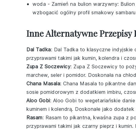
woda
- Zamień na
bulion warzywny
: Bulio
wzbogacić ogólny profil smakowy sambaru
Inne Alternatywne Przepisy
Dal Tadka
: Dal Tadka to klasyczne indyjskie
przyprawami takimi jak
kumin
,
kolendra
i
czos
Zupa Z Soczewicy
: Zupa Z Soczewicy to poż
marchew
,
seler
i
pomidor
. Doskonała na chłod
Chana Masala
: Chana Masala to pikantne da
sosie pomidorowym z dodatkiem
imbiru
,
czos
Aloo Gobi
: Aloo Gobi to wegetariańskie dani
kuminem
i
kolendrą
. Doskonałe jako dodatek
Rasam
: Rasam to pikantna, kwaśna zupa z
p
przyprawami takimi jak
czarny pieprz
i
kumin
.