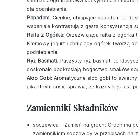
sambar
. Jego kremowa konsystencja i subtel
dla podniebienia.
Papadam
: Cienkie, chrupiące
papadam
to dos
wspaniale kontrastują z gęstą konsystencją
s
Raita z Ogórka
: Orzeźwiająca
raita z ogórka
t
Kremowy
jogurt
i chrupiący
ogórek
tworzą do
podniebienie.
Ryż Basmati
: Puszysty
ryż basmati
to klasyc
doskonale podkreślają bogactwo smaków
so
Aloo Gobi
: Aromatyczne
aloo gobi
to świetn
pikantnym sosie sprawia, że każdy kęs jest 
Zamienniki Składników
soczewica
- Zamień na
groch
: Groch ma po
zamiennikiem soczewicy w przepisach na zu