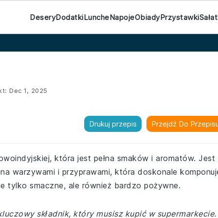
Desery
Dodatki
Lunche
Napoje
Obiady
Przystawki
Sałat
kt:
Dec 1, 2025
Drukuj przepis
Przejdź Do Przepis
woindyjskiej, która jest pełna smaków i aromatów. Jest
na warzywami i przyprawami, która doskonale komponuj
nie tylko smaczne, ale również bardzo pożywne.
kluczowy składnik, który musisz kupić w supermarkecie.