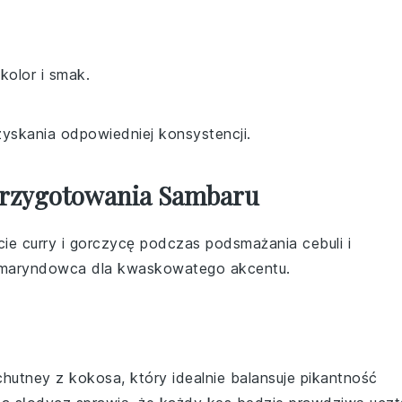
kolor i smak.
yskania odpowiedniej konsystencji.
Przygotowania Sambaru
ście curry
i
gorczycę
podczas podsmażania
cebuli
i
maryndowca
dla kwaskowatego akcentu.
chutney z kokosa
, który idealnie balansuje pikantność