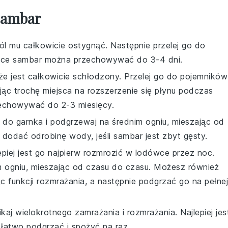
Sambar
 mu całkowicie ostygnąć. Następnie przelej go do
wce
sambar
można przechowywać do 3-4 dni.
, że jest całkowicie schłodzony. Przelej go do pojemników
ąc trochę miejsca na rozszerzenie się płynu podczas
chowywać do 2-3 miesięcy.
o do garnka i podgrzewaj na średnim ogniu, mieszając od
 dodać odrobinę wody, jeśli
sambar
jest zbyt gęsty.
lepiej jest go najpierw rozmrozić w lodówce przez noc.
m ogniu, mieszając od czasu do czasu. Możesz również
 funkcji rozmrażania, a następnie podgrzać go na pełnej
nikaj wielokrotnego zamrażania i rozmrażania. Najlepiej jes
łatwo podgrzać i spożyć na raz.