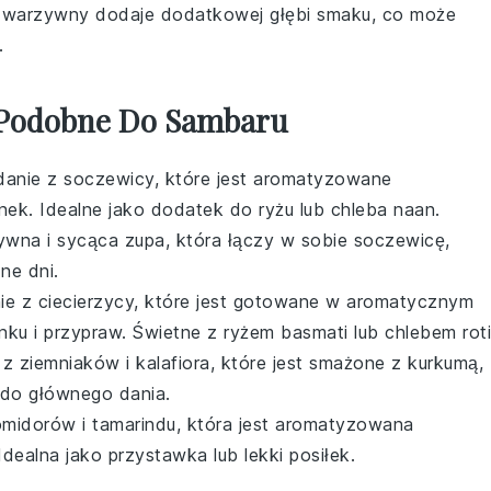
n warzywny dodaje dodatkowej głębi smaku, co może
.
 Podobne Do Sambaru
 danie z soczewicy, które jest aromatyzowane
nek
. Idealne jako dodatek do
ryżu
lub
chleba naan
.
ywna i sycąca zupa, która łączy w sobie
soczewicę
,
ne dni.
nie z
ciecierzycy
, które jest gotowane w aromatycznym
nku
i
przypraw
. Świetne z
ryżem basmati
lub
chlebem roti
e z
ziemniaków
i
kalafiora
, które jest smażone z
kurkumą
,
 do głównego dania.
omidorów
i
tamarindu
, która jest aromatyzowana
 Idealna jako przystawka lub lekki posiłek.