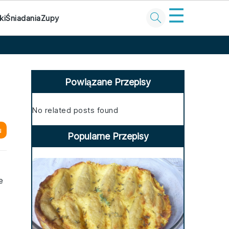
☰
ki
Śniadania
Zupy
Primary
Sidebar
Powiązane Przepisy
No related posts found
u
Popularne Przepisy
e