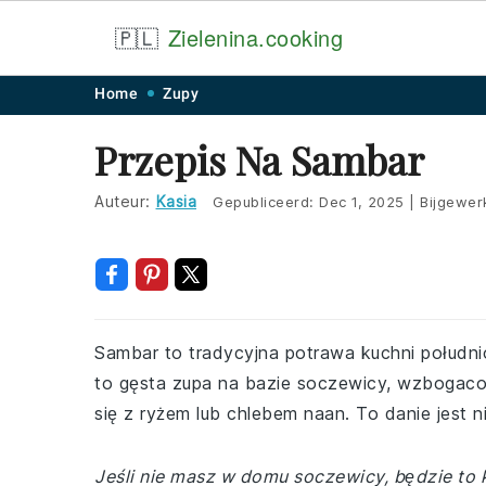
🇵🇱
Zielenina.cooking
Skip
Skip
Skip
Skip
Home
Zupy
to
to
to
to
Przepis Na Sambar
primary
main
primary
footer
navigation
content
sidebar
Auteur:
Kasia
Gepubliceerd:
Dec 1, 2025
|
Bijgewer
Sambar to tradycyjna potrawa kuchni południo
to gęsta zupa na bazie soczewicy, wzbogaco
się z ryżem lub chlebem naan. To danie jest 
Jeśli nie masz w domu soczewicy, będzie to 