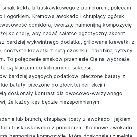
ić smak
koktajlu truskawkowego z pomidorem
, polecam
o i ogórkiem
. Kremowe awokado i chrupiący ogórek
kwasowość pomidora, tworząc harmonijną kompozycję
eżej kolendry, aby nadać sałatce egzotyczny akcent.
kasz bardziej wykwintnego dodatku,
grillowane krewetki z
 soczyste krewetki z nutą czosnku i odrobiną cytryny
em
. To połączenie smaków przeniesie Cię na wybrzeże
ta są kluczem do kulinarnego sukcesu.
ików bardziej sycących dodatków,
pieczone bataty z
ie bataty, pieczone do złocistej perfekcji i
wią doskonały kontrast dla owocowo-warzywnego
awi, że każdy kęs będzie niezapomnianym
iadanie lub brunch,
chrupiące tosty z awokado i jajkiem
tajlu truskawkowego z pomidorem
. Kremowe awokado,
worzą harmonijną kompozycję, która doskonale uzupełnia