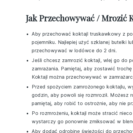
Jak Przechowywać / Mrozić
Aby przechować
koktajl truskawkowy z p
pojemniku. Najlepiej użyć szklanej butelki
przechowywać w lodówce do 2 dni.
Jeśli chcesz zamrozić
koktajl
, wlej go do 
zamrażania. Pamiętaj, aby zostawić trochę
Koktajl można przechowywać w zamrażarce
Przed spożyciem zamrożonego
koktajlu
, w
godzin, aby powoli się rozmroził. Możesz r
pamiętaj, aby robić to ostrożnie, aby nie pr
Po rozmrożeniu,
koktajl
może stracić nieco 
wystarczy go ponownie zmiksować w blende
Aby dodać odrobinę świeżości do przec