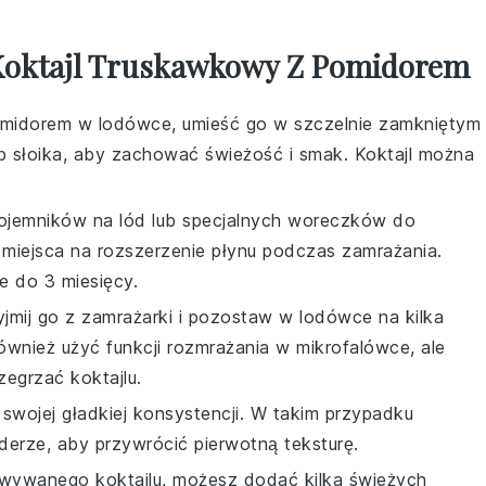
 Koktajl Truskawkowy Z Pomidorem
omidorem
w lodówce, umieść go w szczelnie zamkniętym
 lub słoika, aby zachować świeżość i smak. Koktajl można
pojemników na lód lub specjalnych woreczków do
 miejsca na rozszerzenie płynu podczas zamrażania.
 do 3 miesięcy.
yjmij go z zamrażarki i pozostaw w lodówce na kilka
ównież użyć funkcji rozmrażania w mikrofalówce, ale
zegrzać koktajlu.
swojej gładkiej konsystencji. W takim przypadku
rze, aby przywrócić pierwotną teksturę.
howywanego
koktajlu
, możesz dodać kilka świeżych