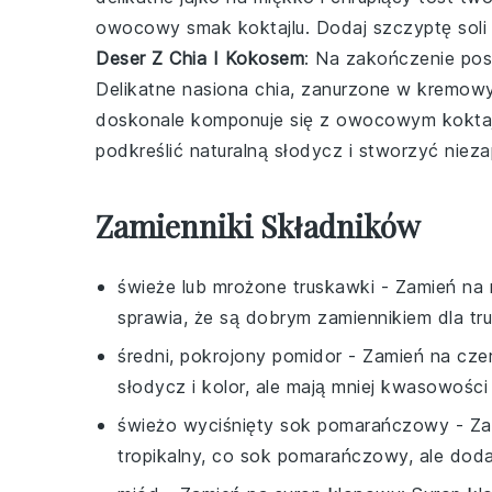
owocowy smak koktajlu. Dodaj szczyptę soli m
Deser Z Chia I Kokosem
: Na zakończenie pos
Delikatne nasiona chia, zanurzone w kremow
doskonale komponuje się z owocowym
kokta
podkreślić naturalną słodycz i stworzyć ni
Zamienniki Składników
świeże lub mrożone truskawki
- Zamień na
sprawia, że są dobrym zamiennikiem dla tr
średni, pokrojony pomidor
- Zamień na
cze
słodycz i kolor, ale mają mniej kwasowości
świeżo wyciśnięty sok pomarańczowy
- Za
tropikalny, co sok pomarańczowy, ale doda