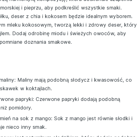
orskiej i pieprzu, aby podkreślić wszystkie smaki.
iłku,
deser z chia i kokosem
będzie idealnym wyborem.
ym mleku kokosowym, tworzą lekki i zdrowy deser, który
jlem
. Dodaj odrobinę miodu i świeżych owoców, aby
ezapomniane doznania smakowe.
maliny
: Maliny mają podobną słodycz i kwasowość, co
uskawek w koktajlach.
rwone papryki
: Czerwone papryki dodają podobną
 niż pomidory.
mień na
sok z mango
: Sok z mango jest równie słodki i
je nieco inny smak.