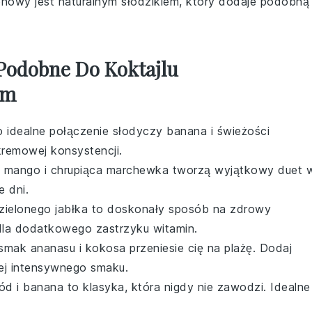
onowy jest naturalnym słodzikiem, który dodaje podobną
 Podobne Do Koktajlu
em
 idealne połączenie słodyczy
banana
i świeżości
remowej konsystencji.
e
mango
i chrupiąca
marchewka
tworzą wyjątkowy duet 
e dni.
zielonego jabłka
to doskonały sposób na zdrowy
la dodatkowego zastrzyku witamin.
y smak
ananasu
i
kokosa
przeniesie cię na plażę. Dodaj
ej intensywnego smaku.
gód
i
banana
to klasyka, która nigdy nie zawodzi. Idealne