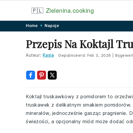
🇵🇱
Zielenina.cooking
Skip
Skip
Skip
Skip
Home
Napoje
to
to
to
to
Przepis Na Koktajl T
primary
main
primary
footer
navigation
content
sidebar
Auteur:
Kasia
Gepubliceerd:
Feb 3, 2026
|
Bijgewer
Koktajl truskawkowy z pomidorem to orzeźwia
truskawek z delikatnym smakiem pomidorów. Id
minerałów, jednocześnie gasząc pragnienie.
świeżości, a opcjonalny miód może dodać odr