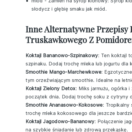
miód
- Zamień na
syrop klonowy
: Syrop kl
słodycz i głębię smaku jak miód.
Inne Alternatywne Przepisy
Truskawkowego Z Pomidor
Koktajl Bananowo-Szpinakowy
: Ten
koktajl
to
szpinaku
. Dodaj trochę
mleka
lub
jogurtu
dla k
Smoothie Mango-Marchewkowe
: Egzotyczn
tym orzeźwiającym
smoothie
. Idealne na letni
Koktajl Zielony Detox
: Miks
jarmużu
,
ogórka
i
początek dnia. Dodaj trochę
soku z cytryny
d
Smoothie Ananasowo-Kokosowe
: Tropikaln
trochę
mleka kokosowego
dla jeszcze bardzi
Koktajl Jagodowo-Bananowy
: Połączenie
ja
na szybkie śniadanie lub zdrową przekąskę.