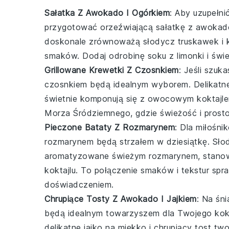
Sałatka Z Awokado I Ogórkiem
: Aby uzupełn
przygotować orzeźwiającą
sałatkę z awokad
doskonale zrównoważą słodycz truskawek i 
smaków. Dodaj odrobinę soku z limonki i świ
Grillowane Krewetki Z Czosnkiem
: Jeśli szu
czosnkiem
będą idealnym wyborem. Delikatne,
świetnie komponują się z owocowym
koktajl
Morza Śródziemnego, gdzie świeżość i prosto
Pieczone Bataty Z Rozmarynem
: Dla miłośn
rozmarynem
będą strzałem w dziesiątkę. Słodk
aromatyzowane świeżym rozmarynem, stano
koktajlu
. To połączenie smaków i tekstur spr
doświadczeniem.
Chrupiące Tosty Z Awokado I Jajkiem
: Na śn
będą idealnym towarzyszem dla Twojego
kok
delikatne jajko na miękko i chrupiący tost t