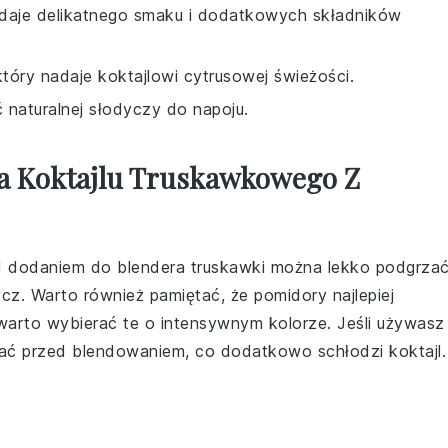
dodaje delikatnego smaku i dodatkowych składników
który nadaje koktajlowi cytrusowej świeżości.
 naturalnej słodyczy do napoju.
a Koktajlu Truskawkowego Z
ed dodaniem do blendera
truskawki
można lekko podgrza
ycz. Warto również pamiętać, że
pomidory
najlepiej
 warto wybierać te o intensywnym kolorze. Jeśli używasz
ażać przed blendowaniem, co dodatkowo schłodzi koktajl.