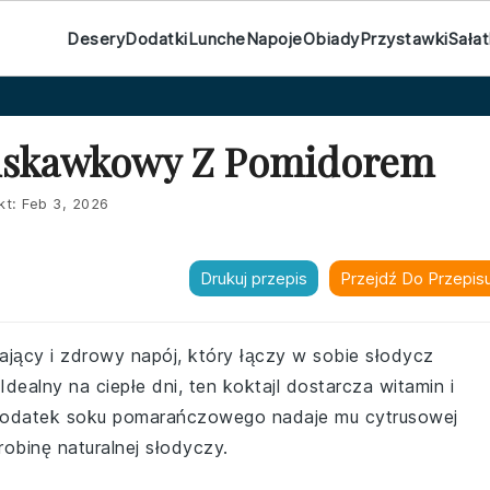
Desery
Dodatki
Lunche
Napoje
Obiady
Przystawki
Sałat
ruskawkowy Z Pomidorem
kt:
Feb 3, 2026
Drukuj przepis
Przejdź Do Przepis
jący i zdrowy napój, który łączy w sobie słodycz
ealny na ciepłe dni, ten koktajl dostarcza witamin i
 Dodatek soku pomarańczowego nadaje mu cytrusowej
obinę naturalnej słodyczy.