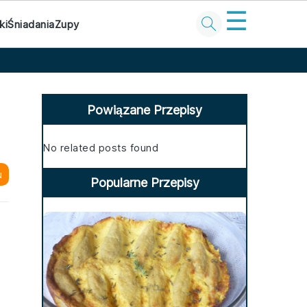
☰
ki
Śniadania
Zupy
Primary
Sidebar
Powiązane Przepisy
No related posts found
u
Popularne Przepisy