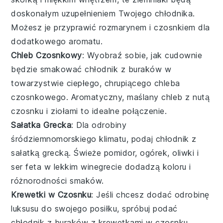
doskonałym uzupełnieniem Twojego
chłodnika
.
Możesz je przyprawić
rozmarynem
i
czosnkiem
dla
dodatkowego aromatu.
Chleb Czosnkowy
: Wyobraź sobie, jak cudownie
będzie smakować
chłodnik z buraków
w
towarzystwie ciepłego, chrupiącego
chleba
czosnkowego
. Aromatyczny, maślany chleb z nutą
czosnku
i
ziołami
to idealne połączenie.
Sałatka Grecka
: Dla odrobiny
śródziemnomorskiego klimatu, podaj
chłodnik
z
sałatką grecką
. Świeże
pomidor
,
ogórek
,
oliwki
i
ser feta
w lekkim
winegrecie
dodadzą koloru i
różnorodności smaków.
Krewetki w Czosnku
: Jeśli chcesz dodać odrobinę
luksusu do swojego posiłku, spróbuj podać
chłodnik z buraków
z
krewetkami w czosnku
.