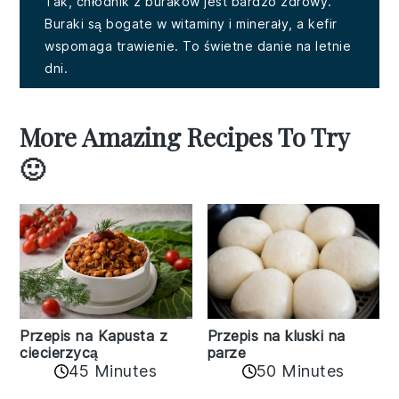
Tak, chłodnik z buraków jest bardzo zdrowy.
Buraki są bogate w witaminy i minerały, a kefir
wspomaga trawienie. To świetne danie na letnie
dni.
More Amazing Recipes To Try
🙂
Przepis na kluski na
Przepis na Kapusta z
parze
ciecierzycą
45 Minutes
50 Minutes