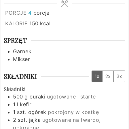
PORCJE
4
porcje
KALORIE
150
kcal
SPRZĘT
Garnek
Mikser
SKŁADNIKI
1x
2x
3x
Składniki
500
g
buraki
ugotowane i starte
1
l
kefir
1
szt.
ogórek
pokrojony w kostkę
2
szt.
jajka
ugotowane na twardo,
pokrojone