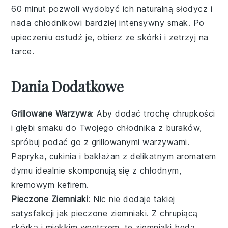
60 minut pozwoli wydobyć ich naturalną słodycz i
nada chłodnikowi bardziej intensywny smak. Po
upieczeniu ostudź je, obierz ze skórki i zetrzyj na
tarce.
Dania Dodatkowe
Grillowane Warzywa
: Aby dodać trochę chrupkości
i głębi smaku do Twojego
chłodnika z buraków
,
spróbuj podać go z
grillowanymi warzywami
.
Papryka
,
cukinia
i
bakłażan
z delikatnym aromatem
dymu idealnie skomponują się z chłodnym,
kremowym
kefirem
.
Pieczone Ziemniaki
: Nic nie dodaje takiej
satysfakcji jak
pieczone ziemniaki
. Z chrupiącą
skórką i miękkim wnętrzem, te ziemniaki będą