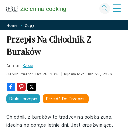
☰
🇵🇱
Zielenina.cooking
Skip
Skip
Skip
Skip
Home
Zupy
to
to
to
to
Przepis Na Chłodnik Z
primary
main
primary
footer
Buraków
navigation
content
sidebar
Auteur:
Kasia
Gepubliceerd:
Jan 28, 2026
|
Bijgewerkt:
Jan 28, 2026
Drukuj przepis
Przejdź Do Przepisu
Chłodnik z buraków to tradycyjna polska zupa,
idealna na gorące letnie dni. Jest orzeźwiająca,