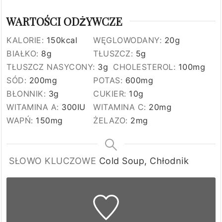
WARTOŚCI ODŻYWCZE
KALORIE:
150
kcal
WĘGLOWODANY:
20
g
BIAŁKO:
8
g
TŁUSZCZ:
5
g
TŁUSZCZ NASYCONY:
3
g
CHOLESTEROL:
100
mg
SÓD:
200
mg
POTAS:
600
mg
BŁONNIK:
3
g
CUKIER:
10
g
WITAMINA A:
300
IU
WITAMINA C:
20
mg
WAPŃ:
150
mg
ŻELAZO:
2
mg
SŁOWO KLUCZOWE
Cold Soup, Chłodnik