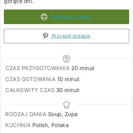
gorące dni.
Wydrukuj przepis
Przypnij przepis
minuty
CZAS PRZYGOTOWANIA
20
minut
minuty
CZAS GOTOWANIA
10
minut
minuty
CAŁKOWITY CZAS
30
minut
RODZAJ DANIA
Soup, Zupa
KUCHNIA
Polish, Polska