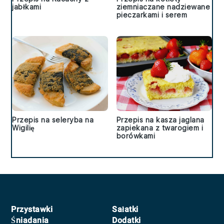
jabłkami
ziemniaczane nadziewane
pieczarkami i serem
Przepis na seleryba na
Przepis na kasza jaglana
Wigilię
zapiekana z twarogiem i
borówkami
Footer
Przystawki
Sałatki
Śniadania
Dodatki