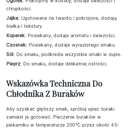
Ogórek
: Pokrojony w kostkę, dodaje świeżości i
chrupkości.
Jajka
: Ugotowane na twardo i pokrojone, dodają
białka i tekstury.
Koperek
: Posiekany, dodaje aromatu i świeżości.
Czosnek
: Posiekany, dodaje wyrazistego smaku.
Sól
: Do smaku, podkreśla wszystkie smaki w zupie.
Pieprz
: Do smaku, dodaje delikatnej ostrości.
Wskazówka Techniczna Do
Chłodnika Z Buraków
Aby uzyskać głębszy smak, spróbuj upiec
buraki
zamiast je gotować. Pieczenie
buraków
w
piekarniku w temperaturze 200°C przez około 45-