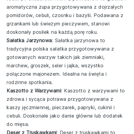
aromatyczna
zupa
przygotowywana z dojrzałych
pomidorów
, cebuli, czosnku i bazylii. Podawana z
grzankami lub świeżym pieczywem, stanowi
doskonały posiłek na każdą porę roku.
Sałatka Jarzynowa
: Sałatka jarzynowa to
tradycyjna polska
sałatka
przygotowywana z
gotowanych warzyw takich jak ziemniaki,
marchew, groszek, seler i jajka, wszystko
połączone majonezem. Idealna na święta i
rodzinne spotkania.
Kaszotto z Warzywami
: Kaszotto z warzywami to
zdrowa i sycąca
potrawa
przygotowywana z
kaszy jęczmiennej, pieczarek, papryki, cukinii i
cebuli. Doskonałe jako danie główne lub dodatek
do mięsa.
Deser z Truskawkami
: Deser z truskawkami to