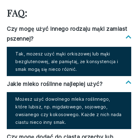
FAQ:
Czy mogę użyć innego rodzaju mąki zamiast
pszennej?
Tak, możesz użyć mąki orkiszowej lub mąki
bezglutenowej, ale pamiętaj, że konsystencja i
smak mogą się nieco różnić.
Jakie mleko roślinne najlepiej użyć?
Możesz użyć dowolnego mleka roślinnego,
które lubisz, np. migdałowego, sojowego,
owsianego czy kokosowego. Każde z nich nada
ciastu nieco inny smak.
Czy mogę dodać do ciasta orzechy lub