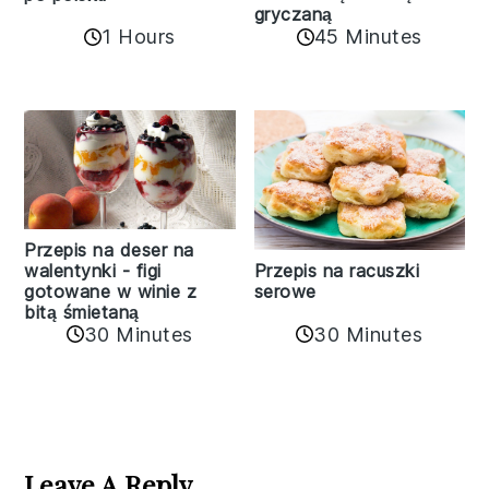
gryczaną
1 Hours
45 Minutes
Przepis na deser na
walentynki - figi
Przepis na racuszki
gotowane w winie z
serowe
bitą śmietaną
30 Minutes
30 Minutes
Reader
Interactions
Leave A Reply