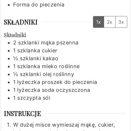
Forma do pieczenia
SKŁADNIKI
1x
2x
3x
Składniki
2
szklanki
mąka pszenna
1
szklanka
cukier
½
szklanki
kakao
1
szklanka
mleko roślinne
½
szklanki
olej roślinny
1
łyżeczka
proszek do pieczenia
1
łyżeczka
soda oczyszczona
1
szczypta
sól
INSTRUKCJE
W dużej misce wymieszaj mąkę, cukier,