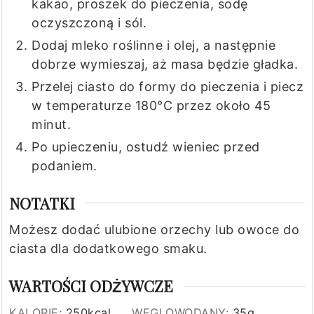
kakao, proszek do pieczenia, sodę
oczyszczoną i sól.
Dodaj mleko roślinne i olej, a następnie
dobrze wymieszaj, aż masa będzie gładka.
Przelej ciasto do formy do pieczenia i piecz
w temperaturze 180°C przez około 45
minut.
Po upieczeniu, ostudź wieniec przed
podaniem.
NOTATKI
Możesz dodać ulubione orzechy lub owoce do
ciasta dla dodatkowego smaku.
WARTOŚCI ODŻYWCZE
KALORIE:
250
kcal
WĘGLOWODANY:
35
g