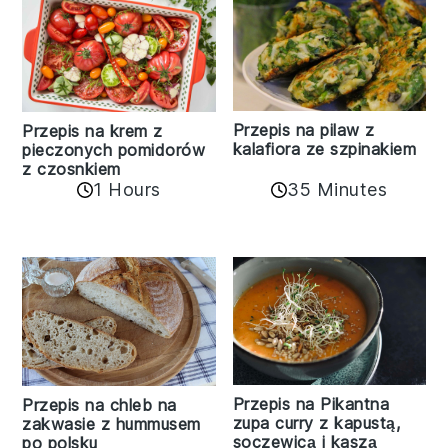
Przepis na pilaw z
Przepis na krem z
kalafiora ze szpinakiem
pieczonych pomidorów
z czosnkiem
1 Hours
35 Minutes
Przepis na Pikantna
Przepis na chleb na
zupa curry z kapustą,
zakwasie z hummusem
soczewicą i kaszą
po polsku