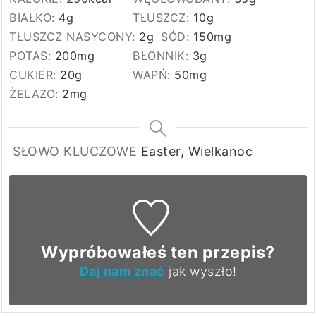
BIAŁKO:
4
g
TŁUSZCZ:
10
g
TŁUSZCZ NASYCONY:
2
g
SÓD:
150
mg
POTAS:
200
mg
BŁONNIK:
3
g
CUKIER:
20
g
WAPŃ:
50
mg
ŻELAZO:
2
mg
SŁOWO KLUCZOWE
Easter, Wielkanoc
Wypróbowałeś ten przepis?
Daj nam znać
jak wyszło!