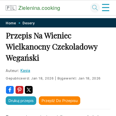
☰
🇵🇱
Zielenina.cooking
Skip
Skip
Skip
Skip
Home
Desery
to
to
to
to
Przepis Na Wieniec
primary
main
primary
footer
Wielkanocny Czekoladowy
navigation
content
sidebar
Wegański
Auteur:
Kasia
Gepubliceerd:
Jan 18, 2026
|
Bijgewerkt:
Jan 18, 2026
Drukuj przepis
Przejdź Do Przepisu