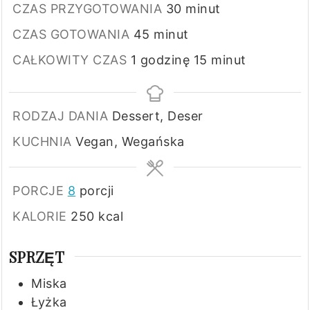
minuty
CZAS PRZYGOTOWANIA
30
minut
minuty
CZAS GOTOWANIA
45
minut
godzina
minuty
CAŁKOWITY CZAS
1
godzinę
15
minut
RODZAJ DANIA
Dessert, Deser
KUCHNIA
Vegan, Wegańska
PORCJE
8
porcji
KALORIE
250
kcal
SPRZĘT
Miska
Łyżka