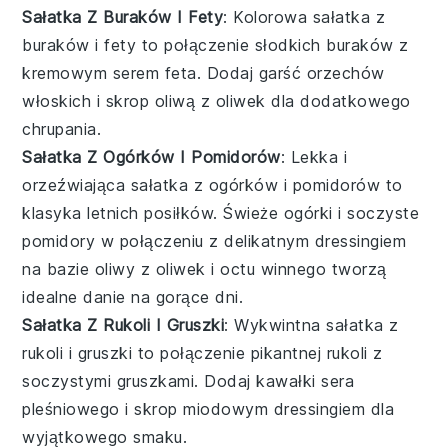
Sałatka Z Buraków I Fety
: Kolorowa
sałatka
z
buraków i fety to połączenie słodkich
buraków
z
kremowym
serem feta
. Dodaj garść
orzechów
włoskich
i skrop
oliwą z oliwek
dla dodatkowego
chrupania.
Sałatka Z Ogórków I Pomidorów
: Lekka i
orzeźwiająca
sałatka
z ogórków i pomidorów to
klasyka letnich posiłków. Świeże
ogórki
i soczyste
pomidory
w połączeniu z delikatnym
dressingiem
na bazie
oliwy z oliwek
i
octu winnego
tworzą
idealne danie na gorące dni.
Sałatka Z Rukoli I Gruszki
: Wykwintna
sałatka
z
rukoli i gruszki to połączenie pikantnej
rukoli
z
soczystymi
gruszkami
. Dodaj kawałki
sera
pleśniowego
i skrop
miodowym dressingiem
dla
wyjątkowego smaku.