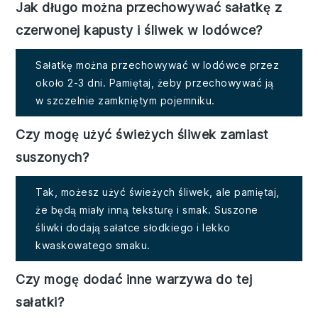
Jak długo można przechowywać sałatkę z
czerwonej kapusty i śliwek w lodówce?
Sałatkę można przechowywać w lodówce przez
około 2-3 dni. Pamiętaj, żeby przechowywać ją
w szczelnie zamkniętym pojemniku.
Czy mogę użyć świeżych śliwek zamiast
suszonych?
Tak, możesz użyć świeżych śliwek, ale pamiętaj,
że będą miały inną teksturę i smak. Suszone
śliwki dodają sałatce słodkiego i lekko
kwaskowatego smaku.
Czy mogę dodać inne warzywa do tej
sałatki?