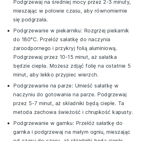
Podgrzewaj na średniej mocy przez 2-3 minuty,
mieszając w połowie czasu, aby równomiernie
się podgrzała.
Podgrzewanie w piekarniku: Rozgrzej piekarnik
do 180°C. Przełóż sałatkę do naczynia
żaroodpornego i przykryj folią aluminiową.
Podgrzewaj przez 10-15 minut, aż sałatka
będzie ciepła. Możesz zdjąć folię na ostatnie 5
minut, aby lekko przypiec wierzch.
Podgrzewanie na parze: Umieść sałatkę w
naczyniu do gotowania na parze. Podgrzewaj
przez 5-7 minut, aż składniki będą ciepłe. Ta
metoda zachowa świeżość i chrupkość
kapusty
.
Podgrzewanie w garnku: Przełóż sałatkę do
garnka i podgrzewaj na małym ogniu, mieszając
od czasu do czasu, aż składniki będą ciepłe.