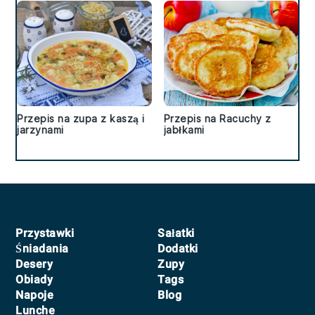
Przepis na zupa z kaszą i
Przepis na Racuchy z
jarzynami
jabłkami
Footer
Przystawki
Sałatki
Śniadania
Dodatki
Desery
Zupy
Obiady
Tags
Napoje
Blog
Lunche