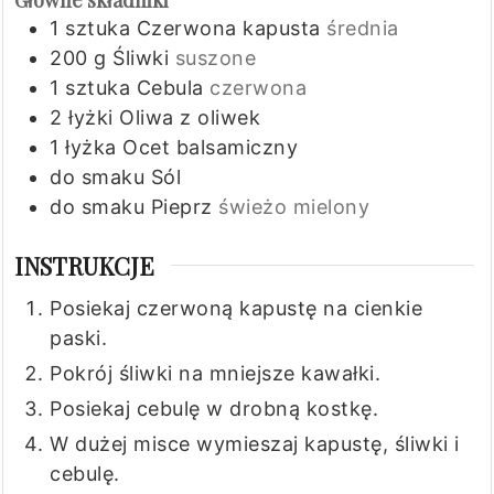
1
sztuka
Czerwona kapusta
średnia
200
g
Śliwki
suszone
1
sztuka
Cebula
czerwona
2
łyżki
Oliwa z oliwek
1
łyżka
Ocet balsamiczny
do smaku
Sól
do smaku
Pieprz
świeżo mielony
INSTRUKCJE
Posiekaj czerwoną kapustę na cienkie
paski.
Pokrój śliwki na mniejsze kawałki.
Posiekaj cebulę w drobną kostkę.
W dużej misce wymieszaj kapustę, śliwki i
cebulę.