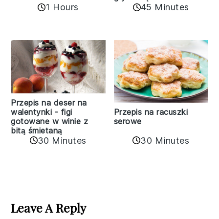
1 Hours
45 Minutes
Przepis na deser na
walentynki - figi
Przepis na racuszki
gotowane w winie z
serowe
bitą śmietaną
30 Minutes
30 Minutes
Reader
Interactions
Leave A Reply