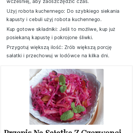
wcześniej, aby zaoszczędzić czas.
Użyj robota kuchennego
: Do szybkiego siekania
kapusty
i
cebuli
użyj robota kuchennego.
Kup gotowe składniki
: Jeśli to możliwe, kup już
posiekaną
kapustę
i pokrojone
śliwki
.
Przygotuj większą ilość
: Zrób większą porcję
sałatki
i przechowuj w lodówce na kilka dni.
Przepis Na Sałatka Z Czerwonej