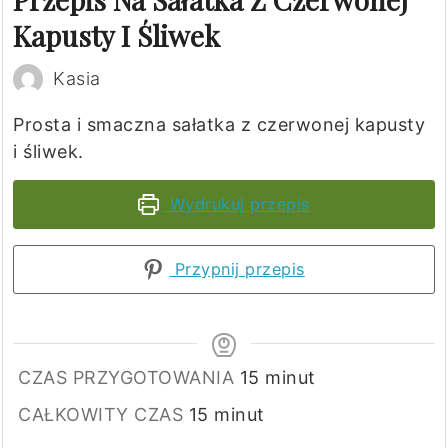
Kapusty I Śliwek
Kasia
Prosta i smaczna sałatka z czerwonej kapusty
i śliwek.
Wydrukuj przepis
Przypnij przepis
minuty
CZAS PRZYGOTOWANIA
15
minut
minuty
CAŁKOWITY CZAS
15
minut