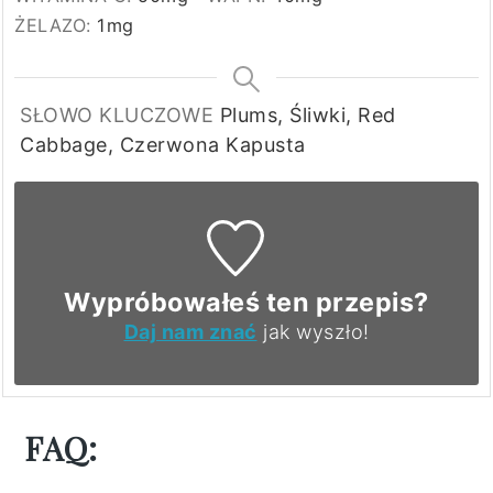
ŻELAZO:
1
mg
SŁOWO KLUCZOWE
Plums, Śliwki, Red
Cabbage, Czerwona Kapusta
Wypróbowałeś ten przepis?
Daj nam znać
jak wyszło!
FAQ: