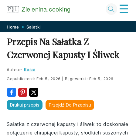
☰
🇵🇱
Zielenina.cooking
Skip
Skip
Skip
Skip
Home
Sałatki
to
to
to
to
Przepis Na Sałatka Z
primary
main
primary
footer
Czerwonej Kapusty I Śliwek
navigation
content
sidebar
Auteur:
Kasia
Gepubliceerd:
Feb 5, 2026
|
Bijgewerkt:
Feb 5, 2026
Drukuj przepis
Przejdź Do Przepisu
Sałatka z czerwonej kapusty i śliwek to doskonałe
połączenie chrupiącej kapusty, słodkich suszonych