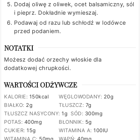
Dodaj oliwę z oliwek, ocet balsamiczny, sól
i pieprz. Dokładnie wymieszaj.
Podawaj od razu lub schłodź w lodówce
przed podaniem.
NOTATKI
Możesz dodać orzechy włoskie dla
dodatkowej chrupkości.
WARTOŚCI ODŻYWCZE
KALORIE:
150
kcal
WĘGLOWODANY:
20
g
BIAŁKO:
2
g
TŁUSZCZ:
7
g
TŁUSZCZ NASYCONY:
1
g
SÓD:
300
mg
POTAS:
400
mg
BŁONNIK:
5
g
CUKIER:
15
g
WITAMINA A:
100
IU
WITAMINA C:
50
mg
WAPŃ:
40
mg