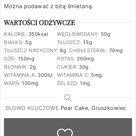
Można podawać z bitą śmietaną.
WARTOŚCI ODŻYWCZE
KALORIE:
350
kcal
WĘGLOWODANY:
50
g
BIAŁKO:
5
g
TŁUSZCZ:
15
g
TŁUSZCZ NASYCONY:
8
g
CHOLESTEROL:
70
mg
SÓD:
150
mg
POTAS:
200
mg
BŁONNIK:
2
g
CUKIER:
30
g
WITAMINA A:
300
IU
WITAMINA C:
5
mg
WAPŃ:
100
mg
ŻELAZO:
1
mg
SŁOWO KLUCZOWE
Pear Cake, Gruszkowiec