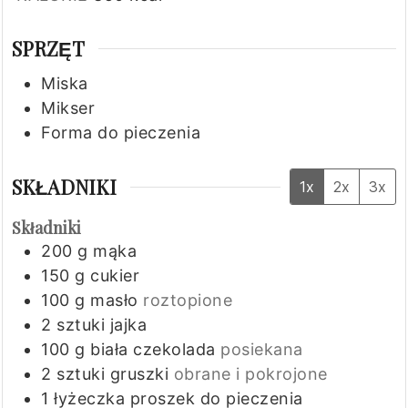
SPRZĘT
Miska
Mikser
Forma do pieczenia
SKŁADNIKI
1x
2x
3x
Składniki
200
g
mąka
150
g
cukier
100
g
masło
roztopione
2
sztuki
jajka
100
g
biała czekolada
posiekana
2
sztuki
gruszki
obrane i pokrojone
1
łyżeczka
proszek do pieczenia