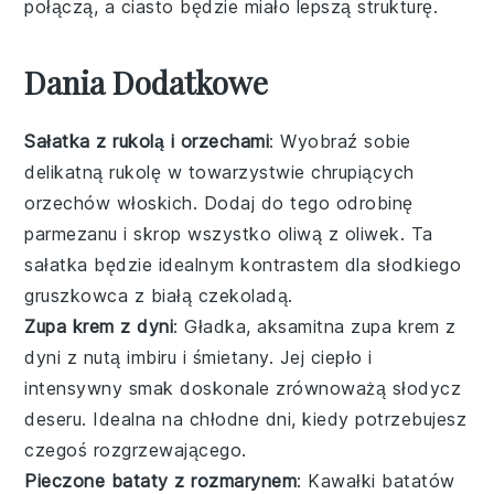
połączą, a ciasto będzie miało lepszą strukturę.
Dania Dodatkowe
Sałatka z rukolą i orzechami
: Wyobraź sobie
delikatną
rukolę
w towarzystwie chrupiących
orzechów włoskich
. Dodaj do tego odrobinę
parmezanu
i skrop wszystko
oliwą z oliwek
. Ta
sałatka będzie idealnym kontrastem dla słodkiego
gruszkowca
z białą czekoladą.
Zupa krem z dyni
: Gładka, aksamitna
zupa krem z
dyni
z nutą
imbiru
i
śmietany
. Jej ciepło i
intensywny smak doskonale zrównoważą słodycz
deseru. Idealna na chłodne dni, kiedy potrzebujesz
czegoś rozgrzewającego.
Pieczone bataty z rozmarynem
: Kawałki
batatów