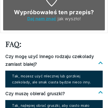
Wypróbowałeś ten przepis?
Daj nam znać
jak wyszło!
FAQ:
Czy mogę użyć innego rodzaju czekolady
zamiast białej?
Tak, możesz użyć mlecznej lub gorzkiej
czekolady, ale smak ciasta będzie nieco inny.
Czy muszę obierać gruszki?
Tak, najlepiej obrać gruszki, aby ciasto miało