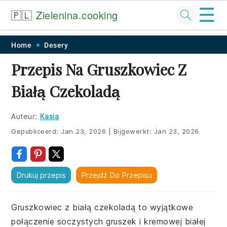
☰
🇵🇱
Zielenina.cooking
Skip
Skip
Skip
Skip
Home
Desery
to
to
to
to
Przepis Na Gruszkowiec Z
primary
main
primary
footer
Białą Czekoladą
navigation
content
sidebar
Auteur:
Kasia
Gepubliceerd:
Jan 23, 2026
|
Bijgewerkt:
Jan 23, 2026
Drukuj przepis
Przejdź Do Przepisu
Gruszkowiec z białą czekoladą to wyjątkowe
połączenie soczystych gruszek i kremowej białej