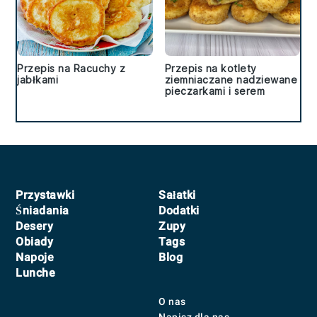
Przepis na Racuchy z
Przepis na kotlety
jabłkami
ziemniaczane nadziewane
pieczarkami i serem
Footer
Przystawki
Sałatki
Śniadania
Dodatki
Desery
Zupy
Obiady
Tags
Napoje
Blog
Lunche
O nas
Napisz dla nas