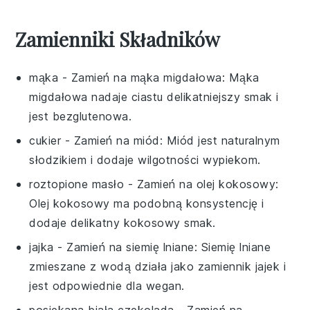
Zamienniki Składników
mąka
- Zamień na
mąka migdałowa
: Mąka
migdałowa nadaje ciastu delikatniejszy smak i
jest bezglutenowa.
cukier
- Zamień na
miód
: Miód jest naturalnym
słodzikiem i dodaje wilgotności wypiekom.
roztopione masło
- Zamień na
olej kokosowy
:
Olej kokosowy ma podobną konsystencję i
dodaje delikatny kokosowy smak.
jajka
- Zamień na
siemię lniane
: Siemię lniane
zmieszane z wodą działa jako zamiennik jajek i
jest odpowiednie dla wegan.
posiekana biała czekolada
- Zamień na